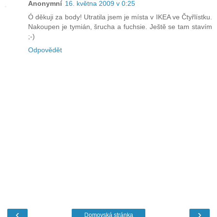
Anonymní
16. května 2009 v 0:25
Ó děkuji za body! Utratila jsem je místa v IKEA ve Čtyřlístku.
Nakoupen je tymián, šrucha a fuchsie. Ještě se tam stavím
;-)
Odpovědět
‹
›
Domovská stránka