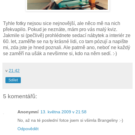
Tyhle fotky nejsou sice nejnovější, ale něco mě na nich
překvapilo. Pokud je neznáte, mám pro vás malý kviz.
Jakmile si (pečlivě) prohlédnete sedací nábytek a interiér ze
60. let, zaměřte se na ty krásné lidi, co tam pózují a napište
mi, zda jste je hned poznali. Ale patrně ano, neboť ne každý
se zaměří na ušák a nevšimne si, kdo na něm sedí. :-)
v
21:42
Sdílet
5 komentářů:
Anonymní
13. května 2009 v 21:58
No, až na té poslední fotce jsem si všimla Brangeliny :-)
Odpovědět