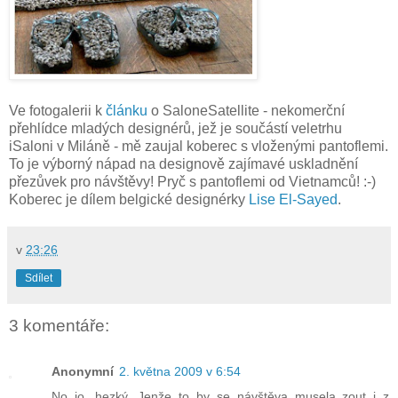
Ve fotogalerii k
článku
o SaloneSatellite - nekomerční
přehlídce mladých designérů, jež je součástí veletrhu
iSaloni v Miláně - mě zaujal koberec s vloženými pantoflemi.
To je výborný nápad na designově zajímavé uskladnění
přezůvek pro návštěvy! Pryč s pantoflemi od Vietnamců! :-)
Koberec je dílem belgické designérky
Lise El-Sayed
.
v
23:26
Sdílet
3 komentáře:
Anonymní
2. května 2009 v 6:54
No jo, hezký. Jenže to by se návštěva musela zout i z