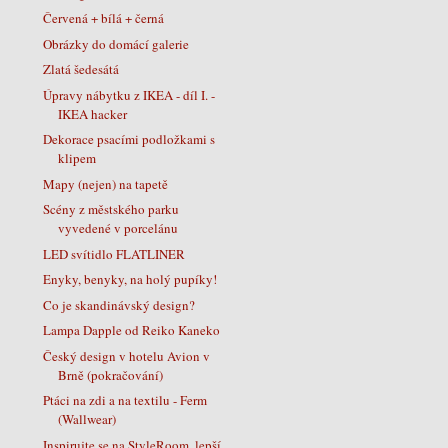
Červená + bílá + černá
Obrázky do domácí galerie
Zlatá šedesátá
Úpravy nábytku z IKEA - díl I. -
IKEA hacker
Dekorace psacími podložkami s
klipem
Mapy (nejen) na tapetě
Scény z městského parku
vyvedené v porcelánu
LED svítidlo FLATLINER
Enyky, benyky, na holý pupíky!
Co je skandinávský design?
Lampa Dapple od Reiko Kaneko
Český design v hotelu Avion v
Brně (pokračování)
Ptáci na zdi a na textilu - Ferm
(Wallwear)
Inspirujte se na StyleRoom, lepší