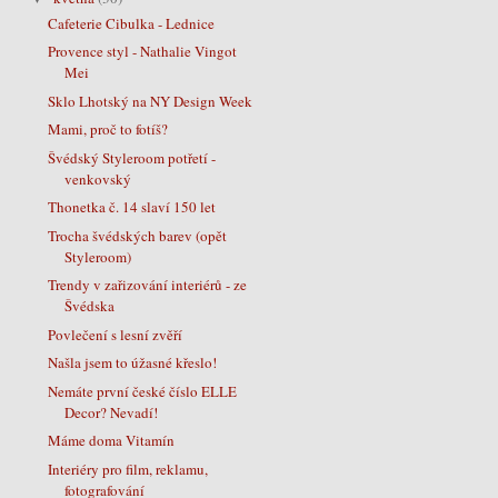
Cafeterie Cibulka - Lednice
Provence styl - Nathalie Vingot
Mei
Sklo Lhotský na NY Design Week
Mami, proč to fotíš?
Švédský Styleroom potřetí -
venkovský
Thonetka č. 14 slaví 150 let
Trocha švédských barev (opět
Styleroom)
Trendy v zařizování interiérů - ze
Švédska
Povlečení s lesní zvěří
Našla jsem to úžasné křeslo!
Nemáte první české číslo ELLE
Decor? Nevadí!
Máme doma Vitamín
Interiéry pro film, reklamu,
fotografování