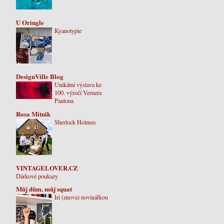
U Oringle
Kyanotypie
DesignVille Blog
Unikátní výstava ke
100. výročí Vernera
Pantona
Rosa Mitnik
Sherlock Holmes
VINTAGELOVER.CZ
Dárkové poukazy
Můj dům, můj squat
Iri (znova) novinářkou