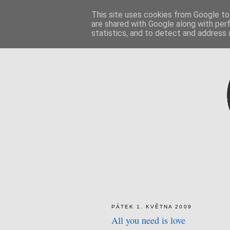
This site uses cookies from Google to 
are shared with Google along with per
statistics, and to detect and address 
PÁTEK 1. KVĚTNA 2009
All you need is love