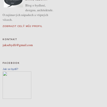
Blog o bydlení,
designu, architektuře.
O zajímavých nápadech a vtipných
věcech.
ZOBRAZIT CELÝ MŮJ PROFIL
KONTAKT
jaksebydli@gmail.com
FACEBOOK
Jak se bydlí?