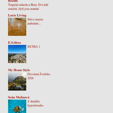
Beaute
Tragická nehoda u Brna. Dva lidé
zemřeli, čtyři jsou zranění
Lucie Living
Sláva starým
parketám...
E.S.ideas
ISCHIA 1
My Home Style
Dovolená Švédsko
2026
Soňa Malinová
Z deníčku
hypochondra