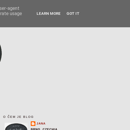
user-agent
erate usage
LEARN MORE
GOT IT
O ČEM JE BLOG
JANA
BRNO, CZECHIA