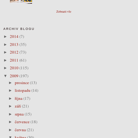
Zobrazit vše
ARCHIV BLOGU
2014
(7)
►
2013
(35)
►
2012
(73)
►
2011
(61)
►
2010
(115)
►
2009
(197)
▼
prosince
(13)
►
listopadu
(14)
►
října
(17)
►
září
(21)
►
srpna
(15)
►
července
(18)
►
června
(21)
►
května
(30)
▼