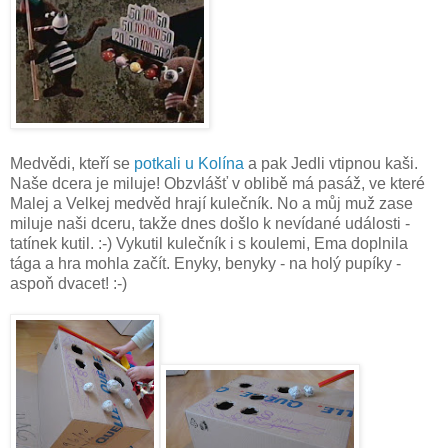
Medvědi, kteří se
potkali u Kolína
a pak Jedli vtipnou kaši.
Naše dcera je miluje! Obzvlášť v oblibě má pasáž, ve které
Malej a Velkej medvěd hrají kulečník. No a můj muž zase
miluje naši dceru, takže dnes došlo k nevídané události -
tatínek kutil. :-) Vykutil kulečník i s koulemi, Ema doplnila
tága a hra mohla začít. Enyky, benyky - na holý pupíky -
aspoň dvacet! :-)