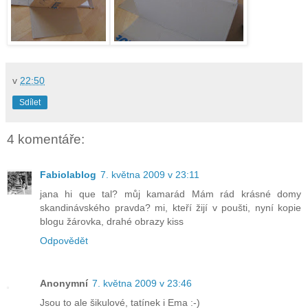
v
22:50
Sdílet
4 komentáře:
Fabiolablog
7. května 2009 v 23:11
jana hi que tal? můj kamarád Mám rád krásné domy
skandinávského pravda? mi, kteří žijí v poušti, nyní kopie
blogu žárovka, drahé obrazy kiss
Odpovědět
Anonymní
7. května 2009 v 23:46
Jsou to ale šikulové, tatínek i Ema :-)