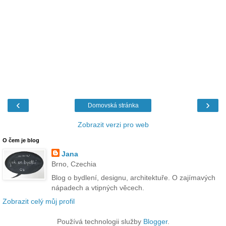
‹
›
Domovská stránka
Zobrazit verzi pro web
O čem je blog
Jana
Brno, Czechia
Blog o bydlení, designu, architektuře. O zajímavých
nápadech a vtipných věcech.
Zobrazit celý můj profil
Používá technologii služby
Blogger
.