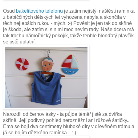
Osud
bakelitového telefonu
je zatím nejistý, naštěstí ramínka
z babiččiných dětských let vyhozena nebyla a skončila v
těch nejlepších rukou - mých. :-) Pověsit je jen tak do skříně
je škoda, ale zatím si s nimi moc nevím rady. Naše dcera má
tak trochu námořnický pokojík, takže tenhle blonďatý plavčík
se jistě uplatní.
Narozdíl od černovlásky - ta půjde téměř jistě za dvířka
skříně. Její podivný pohled nerozněžní ani růžové šatičky...
Ema se bojí dva centimetry hluboké díry v dřevěném trámu a
já se bojím dětského ramínka... :-)