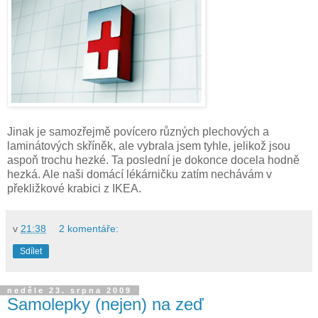
Jinak je samozřejmě povícero různých plechových a
laminátových skříněk, ale vybrala jsem tyhle, jelikož jsou
aspoň trochu hezké. Ta poslední je dokonce docela hodně
hezká. Ale naši domácí lékárničku zatím nechávám v
překližkové krabici z IKEA.
v
21:38
2 komentáře:
Sdílet
neděle 23. srpna 2009
Samolepky (nejen) na zeď