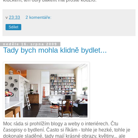
v
23:33
2 komentáře:
Sdílet
neděle 16. srpna 2009
Tady bych mohla klidně bydlet...
Moc ráda si prohlížím blogy a weby o interiérech. Čtu
časopisy o bydlení. Často si říkám - tohle je hezké, tohle je
dokonale sladěné, tady mají krásné obrazy, květiny... ale