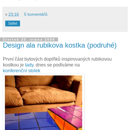
v
23:16
5 komentářů:
Sdílet
čtvrtek 20. srpna 2009
Design ala rubikova kostka (podruhé)
První část bytových doplňků inspirovaných rubikovou
kostkou je
tady
, dnes se podíváme na
konferenční stolek