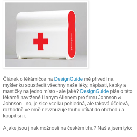
Článek o lékárničce na
DesignGuide
mě přivedl na
myšlenku soustředit všechny naše léky, náplasti, kapky a
mastičky na jedno místo - ale jaké?
DesignGuide
píše o této
lékárně navržené Harrym Allenem pro firmu Johnson &
Johnson - no, je sice vcelku pohledná, ale taková účelová,
rozhodně ve mně nevzbuzuje touhu utíkat do obchodu a
koupit si ji.
A jaké jsou jinak možnosti na českém trhu? Našla jsem tyto: