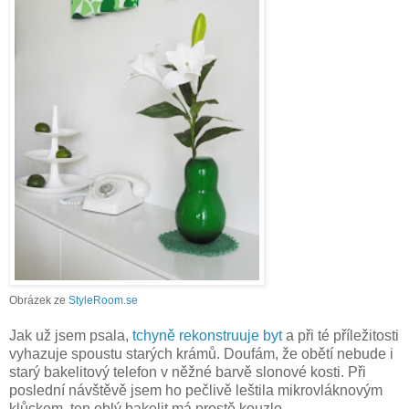
Obrázek ze
StyleRoom.se
Jak už jsem psala,
tchyně rekonstruuje byt
a při té příležitosti
vyhazuje spoustu starých krámů. Doufám, že obětí nebude i
starý bakelitový telefon v něžné barvě slonové kosti. Při
poslední návštěvě jsem ho pečlivě leštila mikrovláknovým
klůckem, ten oblý bakelit má prostě kouzlo.