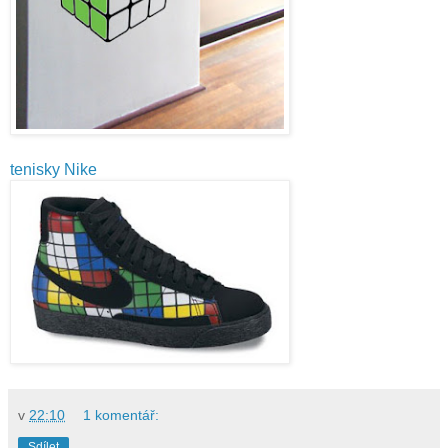
tenisky Nike
v
22:10
1 komentář:
Sdílet