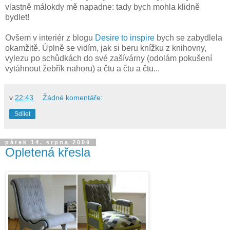
vlastně málokdy mě napadne: tady bych mohla klidně
bydlet!
Ovšem v interiér z blogu
Desire to inspire
bych se zabydlela
okamžitě. Úplně se vidím, jak si beru knížku z knihovny,
vylezu po schůdkách do své zašívárny (odolám pokušení
vytáhnout žebřík nahoru) a čtu a čtu a čtu...
v
22:43
Žádné komentáře:
Sdílet
pátek 14. srpna 2009
Opletená křesla