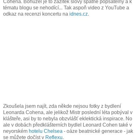
Cohena. Bohužel je to zážitek slovy špatně popsatelný a k
tématu blogu se nehodící... Tak aspoň video z YouTube a
odkaz na recenzi koncertu na
idnes.cz
.
Zkoušela jsem najít, zda někde nejsou fotky z bydlení
Leonarda Cohena, ale jelikož Mistr poslední léta pobýval v
klášteře, asi by to nebyla obzvlášť eklektická inspirace. No
ale v dobách předklášterních bydlel Leonard Cohen také v
neyorském
hotelu Chelsea
- oáze beatnické generace - jak
se můžete dočíst v
Reflexu
.