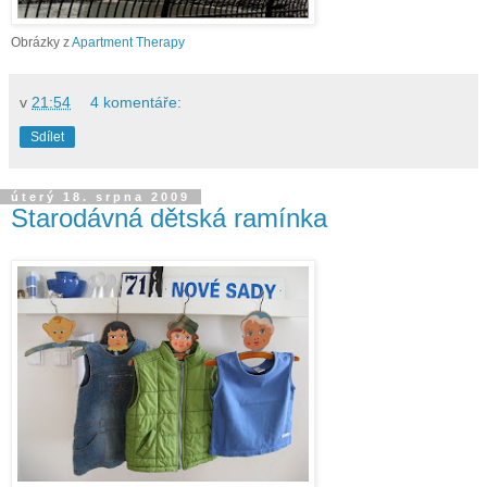
Obrázky z
Apartment Therapy
v
21:54
4 komentáře:
Sdílet
úterý 18. srpna 2009
Starodávná dětská ramínka