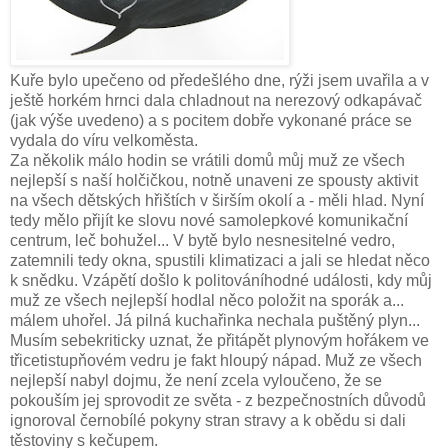
Kuře bylo upečeno od předešlého dne, rýži jsem uvařila a v
ještě horkém hrnci dala chladnout na nerezový odkapávač
(jak výše uvedeno) a s pocitem dobře vykonané práce se
vydala do víru velkoměsta.
Za několik málo hodin se vrátili domů můj muž ze všech
nejlepší s naší holčičkou, notně unaveni ze spousty aktivit
na všech dětských hřištích v širším okolí a - měli hlad. Nyní
tedy mělo přijít ke slovu nové samolepkové komunikační
centrum, leč bohužel... V bytě bylo nesnesitelné vedro,
zatemnili tedy okna, spustili klimatizaci a jali se hledat něco
k snědku. Vzápětí došlo k politováníhodné události, kdy můj
muž ze všech nejlepší hodlal něco položit na sporák a...
málem uhořel. Já pilná kuchařinka nechala puštěný plyn...
Musím sebekriticky uznat, že přitápět plynovým hořákem ve
třicetistupňovém vedru je fakt hloupý nápad. Muž ze všech
nejlepší nabyl dojmu, že není zcela vyloučeno, že se
pokouším jej sprovodit ze světa - z bezpečnostních důvodů
ignoroval černobílé pokyny stran stravy a k obědu si dali
těstoviny s kečupem.