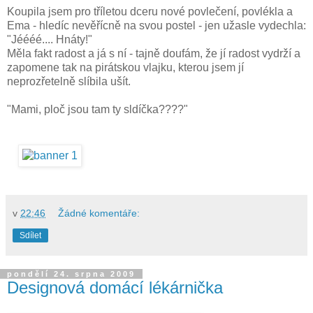
Koupila jsem pro tříletou dceru nové povlečení, povlékla a
Ema - hledíc nevěřícně na svou postel - jen užasle vydechla:
"Jéééé.... Hnáty!"
Měla fakt radost a já s ní - tajně doufám, že jí radost vydrží a
zapomene tak na pirátskou vlajku, kterou jsem jí
neprozřetelně slíbila ušít.
"Mami, ploč jsou tam ty sldíčka????"
v
22:46
Žádné komentáře:
Sdílet
pondělí 24. srpna 2009
Designová domácí lékárnička