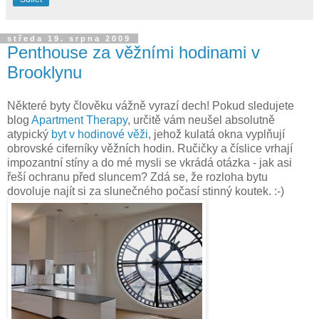
středa 19. srpna 2009
Penthouse za věžními hodinami v
Brooklynu
Některé byty člověku vážně vyrazí dech! Pokud sledujete
blog
Apartment Therapy
, určitě vám neušel absolutně
atypický
byt v hodinové věži
, jehož kulatá okna vyplňují
obrovské ciferníky věžních hodin. Ručičky a číslice vrhají
impozantní stíny a do mé mysli se vkrádá otázka - jak asi
řeší ochranu před sluncem? Zdá se, že rozloha bytu
dovoluje najít si za slunečného počasí stinný koutek. :-)