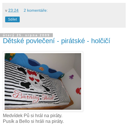
v
23:24
2 komentáře:
Sdílet
úterý 25. srpna 2009
Dětské povlečení - pirátské - holčičí
Medvídek Pů si hrál na piráty.
Pusík a Bello si hráli na piráty.