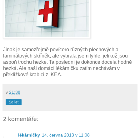
Jinak je samozřejmě povícero různých plechových a
laminátových skříněk, ale vybrala jsem tyhle, jelikož jsou
aspoň trochu hezké. Ta poslední je dokonce docela hodně
hezká. Ale naši domácí lékárničku zatím nechávám v
překližkové krabici z IKEA.
v
21:38
Sdílet
2 komentáře:
lékárničky
14. června 2013 v 11:08