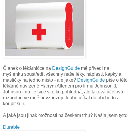
Článek o lékárničce na
DesignGuide
mě přivedl na
myšlenku soustředit všechny naše léky, náplasti, kapky a
mastičky na jedno místo - ale jaké?
DesignGuide
píše o této
lékárně navržené Harrym Allenem pro firmu Johnson &
Johnson - no, je sice vcelku pohledná, ale taková účelová,
rozhodně ve mně nevzbuzuje touhu utíkat do obchodu a
koupit si ji.
A jaké jsou jinak možnosti na českém trhu? Našla jsem tyto:
Durable