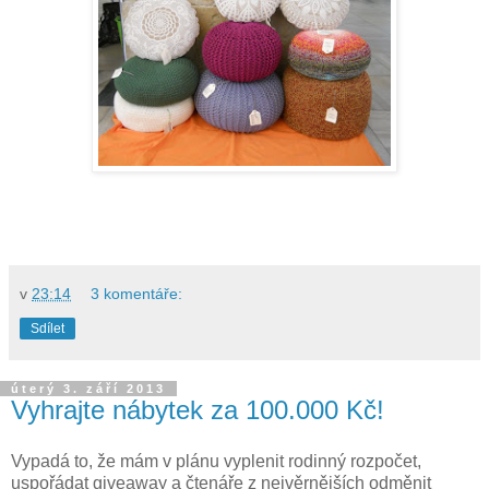
v
23:14
3 komentáře:
Sdílet
úterý 3. září 2013
Vyhrajte nábytek za 100.000 Kč!
Vypadá to, že mám v plánu vyplenit rodinný rozpočet,
uspořádat giveaway a čtenáře z nejvěrnějších odměnit