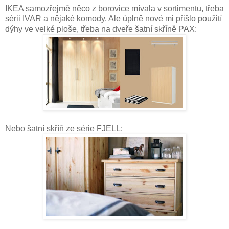
IKEA samozřejmě něco z borovice mívala v sortimentu, třeba
sérii IVAR a nějaké komody. Ale úplně nové mi přišlo použití
dýhy ve velké ploše, třeba na dveře šatní skříně PAX:
Nebo šatní skříň ze série FJELL: