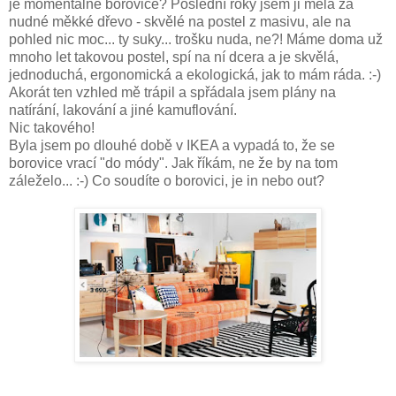
je momentálně borovice? Poslední roky jsem ji měla za
nudné měkké dřevo - skvělé na postel z masivu, ale na
pohled nic moc... ty suky... trošku nuda, ne?! Máme doma už
mnoho let takovou postel, spí na ní dcera a je skvělá,
jednoduchá, ergonomická a ekologická, jak to mám ráda. :-)
Akorát ten vzhled mě trápil a spřádala jsem plány na
natírání, lakování a jiné kamuflování.
Nic takového!
Byla jsem po dlouhé době v IKEA a vypadá to, že se
borovice vrací "do módy". Jak říkám, ne že by na tom
záleželo... :-) Co soudíte o borovici, je in nebo out?