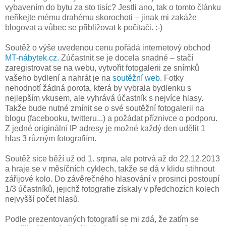
vybavením do bytu za sto tisíc? Jestli ano, tak o tomto článku
neříkejte mému drahému skorochoti – jinak mi zakáže
blogovat a vůbec se přibližovat k počítači. :-)
Soutěž o výše uvedenou cenu pořádá internetový obchod
MT-nábytek.cz
. Zúčastnit se je docela snadné – stačí
zaregistrovat se na webu, vytvořit fotogalerii ze snímků
vašeho bydlení a nahrát je na
soutěžní web
. Fotky
nehodnotí žádná porota, která by vybrala bydlenku s
nejlepším vkusem, ale vyhrává účastník s nejvíce hlasy.
Takže bude nutné zmínit se o své soutěžní fotogalerii na
blogu (facebooku, twitteru...) a požádat příznivce o podporu.
Z jedné originální IP adresy je možné každý den udělit 1
hlas 3 různým fotografiím.
Soutěž sice běží už od 1. srpna, ale potrvá až do 22.12.2013
a hraje se v měsíčních cyklech, takže se dá v klidu stihnout
zářijové kolo. Do závěrečného hlasování v prosinci postoupí
1/3 účastníků, jejichž fotografie získaly v předchozích kolech
nejvyšší počet hlasů.
Podle prezentovaných fotografií se mi zdá, že zatím se