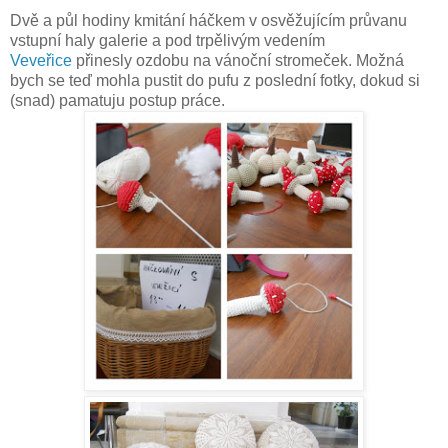
Dvě a půl hodiny kmitání háčkem v osvěžujícím průvanu
vstupní haly galerie a pod trpělivým vedením
Veveřice
přinesly ozdobu na vánoční stromeček. Možná
bych se teď mohla pustit do pufu z poslední fotky, dokud si
(snad) pamatuju postup práce.