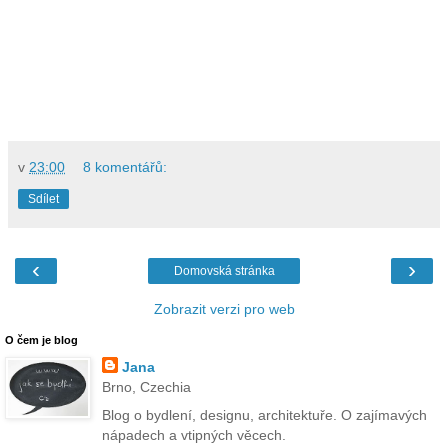
v
23:00
8 komentářů:
Sdílet
‹
›
Domovská stránka
Zobrazit verzi pro web
O čem je blog
Jana
Brno, Czechia
Blog o bydlení, designu, architektuře. O zajímavých
nápadech a vtipných věcech.