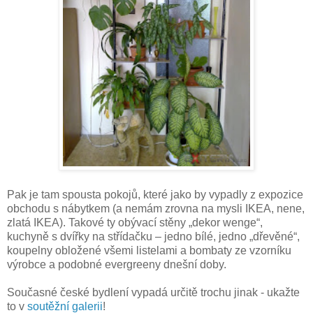
Pak je tam spousta pokojů, které jako by vypadly z expozice
obchodu s nábytkem (a nemám zrovna na mysli IKEA, nene,
zlatá IKEA). Takové ty obývací stěny „dekor wenge“,
kuchyně s dvířky na střídačku – jedno bílé, jedno „dřevěné“,
koupelny obložené všemi listelami a bombaty ze vzorníku
výrobce a podobné evergreeny dnešní doby.
Současné české bydlení vypadá určitě trochu jinak - ukažte
to v
soutěžní galerii
!