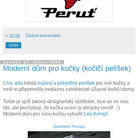
v
10:28
Žádné komentáře:
Sdílet
pondělí 27. dubna 2009
Moderní dům pro kočky (kočičí pelíšek)
Chic ada
hledá
krásný a pohodlný pelíšek
pro své kočky a
mně to připomnělo nedávno zahlédnuté úžasné kočičí domy.
Tohle je spíš takový designerský výstřelek, sice se mi moc
líbí, ale pochybuji, že kočka ocení ty obrázky uvnitř. :-)
Moderní dům pro svou kočku vytvořil
Leo Kempf
.
Apartment Therapy