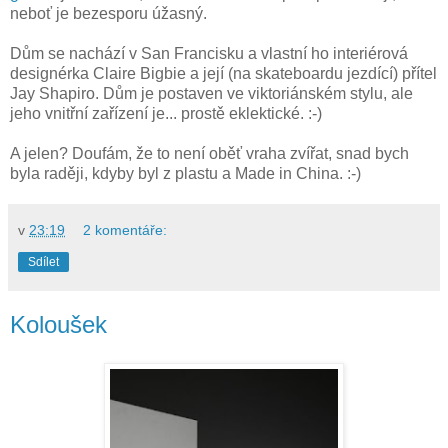
neboť je bezesporu úžasný.
Dům se nachází v San Francisku a vlastní ho interiérová
designérka Claire Bigbie a její (na skateboardu jezdící) přítel
Jay Shapiro. Dům je postaven ve viktoriánském stylu, ale
jeho vnitřní zařízení je... prostě eklektické. :-)
A jelen? Doufám, že to není oběť vraha zvířat, snad bych
byla raději, kdyby byl z plastu a Made in China. :-)
v
23:19
2 komentáře:
Sdílet
Koloušek