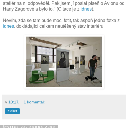
ateliér na ni odpověděl. Pak jsem jí poslal píseň o Avionu od
Hany Zagorové a bylo to." (Citace je z
idnes
).
Nevím, zda se tam bude moci fotit, tak aspoň jedna fotka z
idnes
, dokládající celkem neutěšený stav interiéru.
v
10:17
1 komentář:
Sdílet
čtvrtek 23. dubna 2009