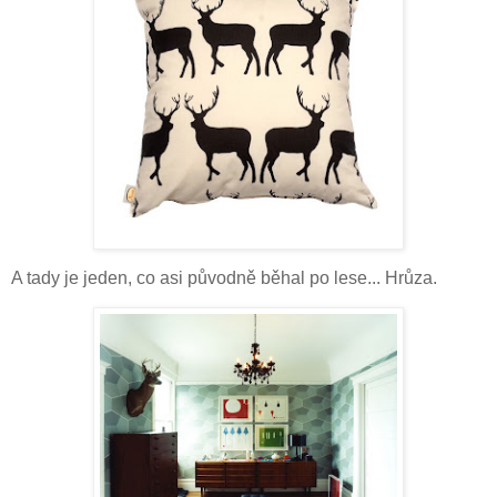
A tady je jeden, co asi původně běhal po lese... Hrůza.