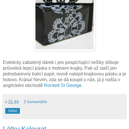
Esteticky zabalený dárek i pro pospíchající nešiky slibuje
průsvitná lepicí páska s motivem krajky. Pak už stačí jen
jednobarevný balicí papír, rovně nalepit krajkovou pásku a je
hotovo. Krása! Nevím, zda se dá koupit u nás, já ji našla v
anglickém obchodě
Rockett St George
.
v
21:44
2 komentáře:
Sdílet
Látky Kolovrat