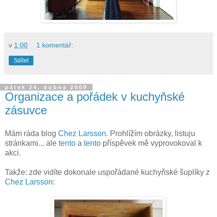
v
1:00
1 komentář:
Sdílet
pátek 24. dubna 2009
Organizace a pořádek v kuchyňské
zásuvce
Mám ráda blog
Chez Larsson
. Prohlížím obrázky, listuju
stránkami... ale
tento
a
tento
příspěvek mě vyprovokoval k
akci.
Takže: zde vidíte dokonale uspořádané kuchyňské šuplíky z
Chez Larsson
: