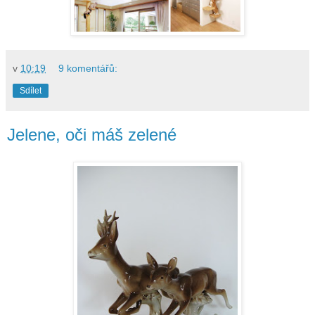
v
10:19
9 komentářů:
Sdílet
Jelene, oči máš zelené