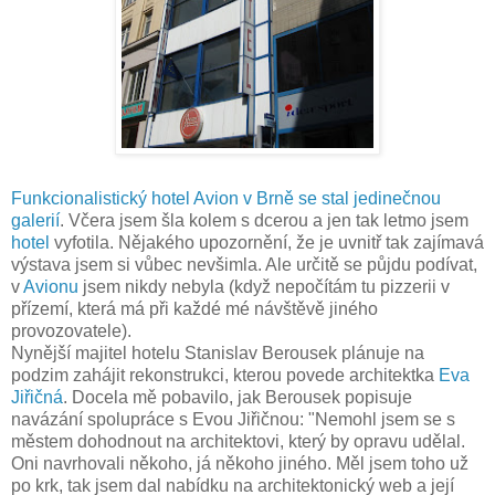
Funkcionalistický hotel Avion v Brně se stal jedinečnou
galerií
. Včera jsem šla kolem s dcerou a jen tak letmo jsem
hotel
vyfotila. Nějakého upozornění, že je uvnitř tak zajímavá
výstava jsem si vůbec nevšimla. Ale určitě se půjdu podívat,
v
Avionu
jsem nikdy nebyla (když nepočítám tu pizzerii v
přízemí, která má při každé mé návštěvě jiného
provozovatele).
Nynější majitel hotelu Stanislav Berousek plánuje na
podzim zahájit rekonstrukci, kterou povede architektka
Eva
Jiřičná
. Docela mě pobavilo, jak Berousek popisuje
navázání spolupráce s Evou Jiřičnou: "Nemohl jsem se s
městem dohodnout na architektovi, který by opravu udělal.
Oni navrhovali někoho, já někoho jiného. Měl jsem toho už
po krk, tak jsem dal nabídku na architektonický web a její