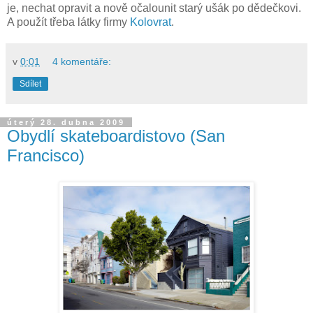
je, nechat opravit a nově očalounit starý ušák po dědečkovi.
A použít třeba látky firmy
Kolovrat
.
v
0:01
4 komentáře:
Sdílet
úterý 28. dubna 2009
Obydlí skateboardistovo (San
Francisco)