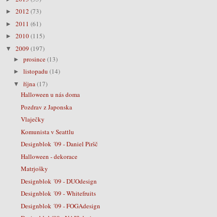
2012
(73)
►
2011
(61)
►
2010
(115)
►
2009
(197)
▼
prosince
(13)
►
listopadu
(14)
►
října
(17)
▼
Halloween u nás doma
Pozdrav z Japonska
Vlaječky
Komunista v Seattlu
Designblok ´09 - Daniel Piršč
Halloween - dekorace
Matrjošky
Designblok ´09 - DUOdesign
Designblok ´09 - Whitefruits
Designblok ´09 - FOGAdesign