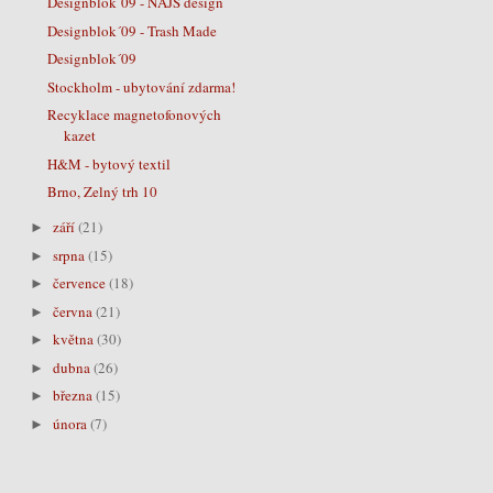
Designblok´09 - NAJS design
Designblok´09 - Trash Made
Designblok´09
Stockholm - ubytování zdarma!
Recyklace magnetofonových
kazet
H&M - bytový textil
Brno, Zelný trh 10
září
(21)
►
srpna
(15)
►
července
(18)
►
června
(21)
►
května
(30)
►
dubna
(26)
►
března
(15)
►
února
(7)
►