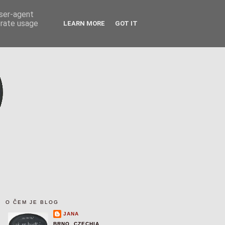
user-agent
erate usage
LEARN MORE
GOT IT
O ČEM JE BLOG
JANA
BRNO, CZECHIA