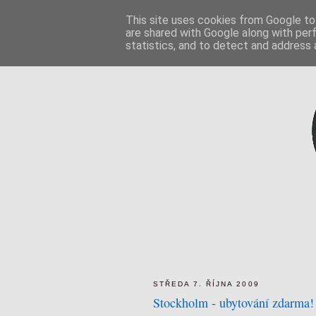
This site uses cookies from Google to 
are shared with Google along with per
statistics, and to detect and address 
STŘEDA 7. ŘÍJNA 2009
Stockholm - ubytování zdarma!