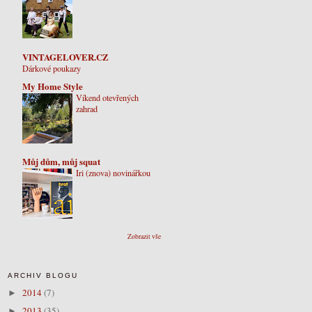
VINTAGELOVER.CZ
Dárkové poukazy
My Home Style
Víkend otevřených
zahrad
Můj dům, můj squat
Iri (znova) novinářkou
Zobrazit vše
ARCHIV BLOGU
2014
(7)
►
2013
(35)
►