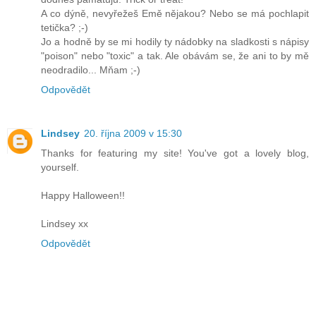
A co dýně, nevyřežeš Emě nějakou? Nebo se má pochlapit
tetička? ;-)
Jo a hodně by se mi hodily ty nádobky na sladkosti s nápisy
"poison" nebo "toxic" a tak. Ale obávám se, že ani to by mě
neodradilo... Mňam ;-)
Odpovědět
Lindsey
20. října 2009 v 15:30
Thanks for featuring my site! You've got a lovely blog,
yourself.
Happy Halloween!!
Lindsey xx
Odpovědět