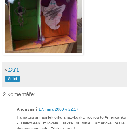
v
22:01
Sdílet
2 komentáře:
Anonymní
17. října 2009 v 22:17
Pamatuju si naši lektorku z jazykovky, rodilou to Američanku
- Halloween milovala. Takže si tyhle "americké reálie"
dodnes pamatuju. Trick or treat!