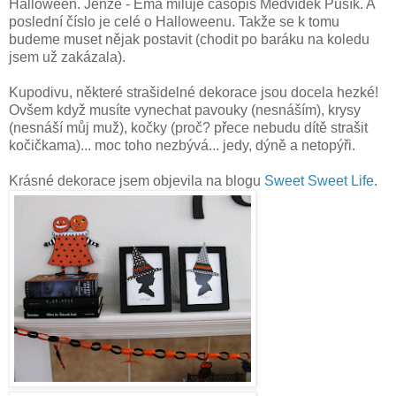
Halloween. Jenže - Ema miluje časopis Medvídek Pusík. A
poslední číslo je celé o Halloweenu. Takže se k tomu
budeme muset nějak postavit (chodit po baráku na koledu
jsem už zakázala).
Kupodivu, některé strašidelné dekorace jsou docela hezké!
Ovšem když musíte vynechat pavouky (nesnáším), krysy
(nesnáší můj muž), kočky (proč? přece nebudu dítě strašit
kočičkama)... moc toho nezbývá... jedy, dýně a netopýři.
Krásné dekorace jsem objevila na blogu
Sweet Sweet Life
.