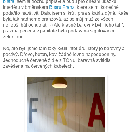
bistra
jsem si trochu připravila půdu pro dnešní ukázku
interiéru v brněnském
Bistru Franz
, které se mi konečně
podařilo navštívit. Dala jsem si krůtí prsa s kaší z dýně. Kaše
byla tak nádherně oranžová, až se můj muž ze všech
nejlepší bál ochutnat. :-) Ale krásně barevný byl i jeho talíř,
pražma pečená v papilotě byla podávaná s grilovanou
zeleninou.
No, ale byli jsme tam taky kvůli interiéru, který je barevný a
poctivý. Dřevo, beton, kov, žádné levné napodobeniny.
Jednoduché červené židle z TONu, barevná svítidla
zavěšená na červených kabelech.