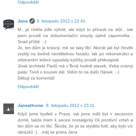
Odpovědět
Jana
8. listopadu 2012 v 22:41
M., já chtěla jídlo vyfotit, ale když to přinesli na stůl... tak
jsem prostě na dokumentační úmysly úplně zapomněla...
Snad příště. :-)
Jo, ten dům je krásný, mě se taky líbí. Akorát jak byl člověk
zvyklý na šedivě neviditelnou fasádu, tak po rekonstrukci a
odstranění lešení vypadaly kytičky prostě překvapivě.
Jinak architekt Pavlů má v Brně hodně staveb, třeba známý
palác Tivoli o kousek dál. Vidím to na další článek. :-)
Děkuji za komentář.
Odpovědět
Janeathome
8. listopadu 2012 v 23:11
Když jsme bydleli v Praze, tak jsme měli byt v secesním
domě, takže mám k secesi nostalgický čili pozitivní vztah a
ten dům se mi líbí. Škoda, že jsi se styděla fotit, aby bylo víc
obrázků :)....měj se prima Jana