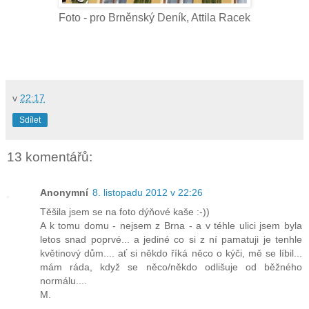
Foto - pro Brněnský Deník, Attila Racek
v
22:17
Sdílet
13 komentářů:
Anonymní
8. listopadu 2012 v 22:26
Těšila jsem se na foto dýňové kaše :-))
A k tomu domu - nejsem z Brna - a v téhle ulici jsem byla
letos snad poprvé... a jediné co si z ní pamatuji je tenhle
květinový dům.... ať si někdo říká něco o kýči, mě se líbil...
mám ráda, když se něco/někdo odlišuje od běžného
normálu....
M.