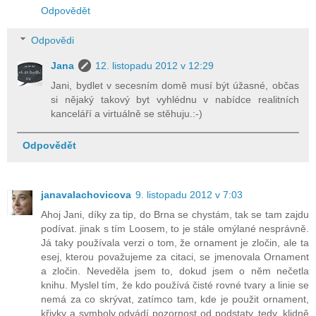
Odpovědět
Odpovědi
Jana
12. listopadu 2012 v 12:29
Jani, bydlet v secesním domě musí být úžasné, občas
si nějaký takový byt vyhlédnu v nabídce realitních
kanceláří a virtuálně se stěhuju.:-)
Odpovědět
janavalachovicova
9. listopadu 2012 v 7:03
Ahoj Jani, díky za tip, do Brna se chystám, tak se tam zajdu
podívat. jinak s tím Loosem, to je stále omýlané nesprávně.
Já taky používala verzi o tom, že ornament je zločin, ale ta
esej, kterou považujeme za citaci, se jmenovala Ornament
a zločin. Neveděla jsem to, dokud jsem o něm nečetla
knihu. Myslel tím, že kdo používá čisté rovné tvary a linie se
nemá za co skrývat, zatímco tam, kde je použit ornament,
křivky a symboly odvádí pozornost od podstaty, tedy, klidně