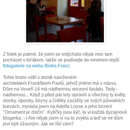
Z fotek je patrné, že jsem se ostýchala nějak moc tam
pocházet s foťákem, takže se podívejte do mnohem lepší
fotogalerie na webu Bistra Franz
.
Tohle bistro sídlí v domě navrženém
architektem Františkem Pavlů, jehož jméno má v názvu.
Dům na Veveří 14 má nádhernou secesní fasádu. Tedy -
nádhernou... Když ji před pár lety opravili a všechny ty květy,
stonky, úponky, blizny a čnělky zazářily ve svých původních
barvách, myslela jsem na Adolfa Loose a jeho tvrzení
"Ornament je zločin". Kytičky jsou kýč, to ví každá dyzajnová
blogerka. :-) Ale nějak jsem si na to zvykla a teď se mi dům
jeví býti úžasným. Jak se líbí vám?