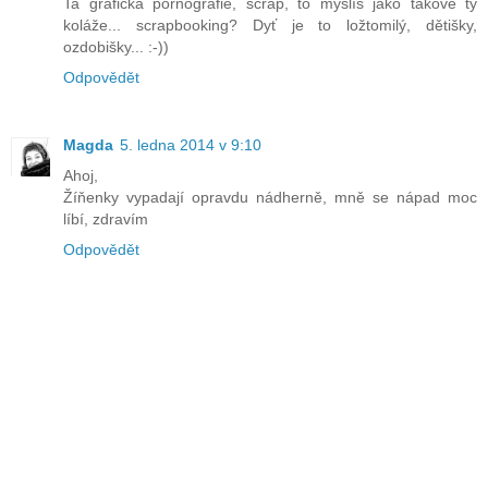
Ta grafická pornografie, scrap, to myslíš jako takové ty
koláže... scrapbooking? Dyť je to ložtomilý, dětišky,
ozdobišky... :-))
Odpovědět
Magda
5. ledna 2014 v 9:10
Ahoj,
Žíňenky vypadají opravdu nádherně, mně se nápad moc
líbí, zdravím
Odpovědět