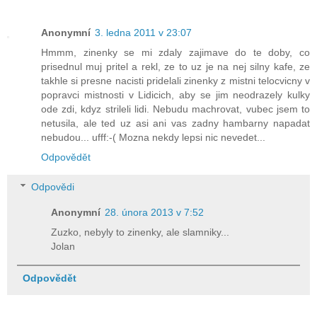
Anonymní
3. ledna 2011 v 23:07
Hmmm, zinenky se mi zdaly zajimave do te doby, co
prisednul muj pritel a rekl, ze to uz je na nej silny kafe, ze
takhle si presne nacisti pridelali zinenky z mistni telocvicny v
popravci mistnosti v Lidicich, aby se jim neodrazely kulky
ode zdi, kdyz strileli lidi. Nebudu machrovat, vubec jsem to
netusila, ale ted uz asi ani vas zadny hambarny napadat
nebudou... ufff:-( Mozna nekdy lepsi nic nevedet...
Odpovědět
Odpovědi
Anonymní
28. února 2013 v 7:52
Zuzko, nebyly to zinenky, ale slamniky...
Jolan
Odpovědět