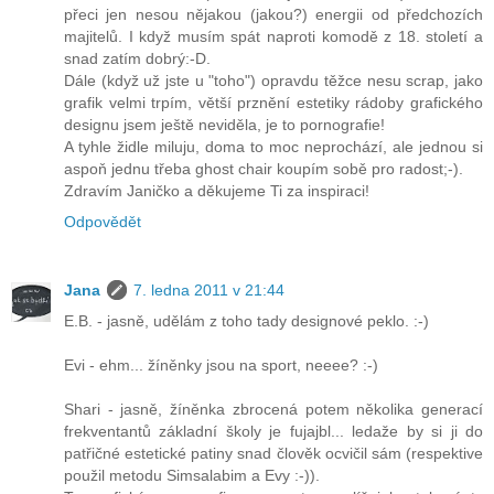
přeci jen nesou nějakou (jakou?) energii od předchozích
majitelů. I když musím spát naproti komodě z 18. století a
snad zatím dobrý:-D.
Dále (když už jste u "toho") opravdu těžce nesu scrap, jako
grafik velmi trpím, větší prznění estetiky rádoby grafického
designu jsem ještě neviděla, je to pornografie!
A tyhle židle miluju, doma to moc neprochází, ale jednou si
aspoň jednu třeba ghost chair koupím sobě pro radost;-).
Zdravím Janičko a děkujeme Ti za inspiraci!
Odpovědět
Jana
7. ledna 2011 v 21:44
E.B. - jasně, udělám z toho tady designové peklo. :-)
Evi - ehm... žíněnky jsou na sport, neeee? :-)
Shari - jasně, žíněnka zbrocená potem několika generací
frekventantů základní školy je fujajbl... ledaže by si ji do
patřičné estetické patiny snad člověk ocvičil sám (respektive
použil metodu Simsalabim a Evy :-)).