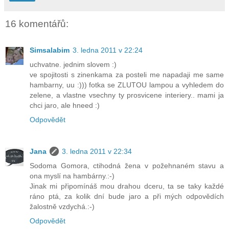
16 komentářů:
Simsalabim
3. ledna 2011 v 22:24
uchvatne. jednim slovem :)
ve spojitosti s zinenkama za posteli me napadaji me same
hambarny, uu :))) fotka se ZLUTOU lampou a vyhledem do
zelene, a vlastne vsechny ty prosvicene interiery.. mami ja
chci jaro, ale hneed :)
Odpovědět
Jana
3. ledna 2011 v 22:34
Sodoma Gomora, ctihodná žena v požehnaném stavu a
ona myslí na hambárny.:-)
Jinak mi připomínáš mou drahou dceru, ta se taky každé
ráno ptá, za kolik dní bude jaro a při mých odpovědích
žalostně vzdychá.:-)
Odpovědět