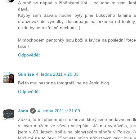
A mně se nápad s žíněnkami líbí .. od toho to sem Jani
dává.
Kdyby sem dávala nudné byty plné bukového lamina a
oranžovožluté výmalby, decoupage na prkénku od toalety,
nikdo by sem zřejmě nechodil :)
Mimochodem pantonky jsou boží a lavice na poslední fotce
také !
Odpovědět
Sunrise
4. ledna 2011 v 20:33
Byl to muj nazor na fotografii, ne na Janin blog..
Odpovědět
Jana
4. ledna 2011 v 21:09
Zuzko, to mi připomnělo rozhovor, který jsme nedávno vedli
s mým mužem ze všech nejlepším. Já mu vyprávěla, jak
jsem v 80. letech trpěla na pionýrském táboře v Polsku.:-)
Muž mi na to řekl: "Spousta mých příbuzných taky byla v