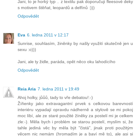
Jani, to je horký typ .. z textilu pak doporučuji fleesové deky
s motivem štěňat, leopardů a delfínů :)))
Odpovědět
Eva
6. ledna 2011 v 12:17
Sunrise, souhlasím, žiněnky by našly využití skutečně jen u
sexu :o)))
Jani, ale ty židle, paráda, opět něco oku lahodícího
Odpovědět
Reia Aria
7. ledna 2011 v 19:49
Ahoj holky, jůůů, tady to vře debatou!:-)
Žíňenky jako extravagantní prvek s celkovou barevností
interiéru vypadají opravdu nádherně a stylově se mi pokoj
moc líbí, ale ze staré použité žíněky za postelí mi je celkem
zle:-). Měla bych i problém se starou postelí, myslím si, že
tahle jediná věc by měla být "čistá", jinak proti použitým
věcem nic nemám (hromadím je a baví mě to), ale asi si