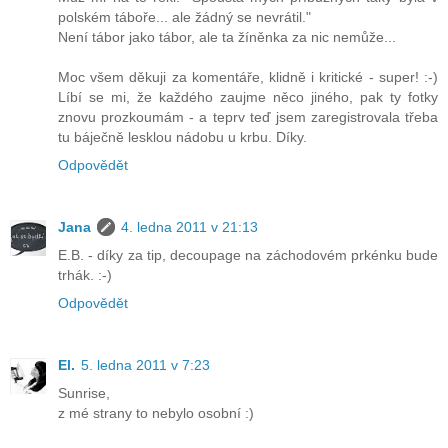
polském táboře... ale žádný se nevrátil."
Není tábor jako tábor, ale ta žíněnka za nic nemůže...
Moc všem děkuji za komentáře, klidně i kritické - super! :-)
Líbí se mi, že každého zaujme něco jiného, pak ty fotky
znovu prozkoumám - a teprv teď jsem zaregistrovala třeba
tu báječně lesklou nádobu u krbu. Díky.
Odpovědět
Jana
4. ledna 2011 v 21:13
E.B. - díky za tip, decoupage na záchodovém prkénku bude
trhák. :-)
Odpovědět
El.
5. ledna 2011 v 7:23
Sunrise,
z mé strany to nebylo osobní :)