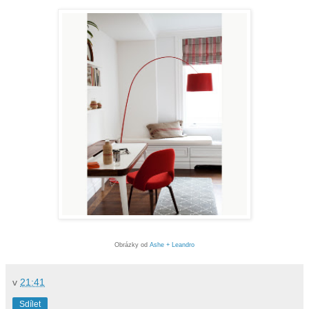
Obrázky od
Ashe + Leandro
v
21:41
Sdílet