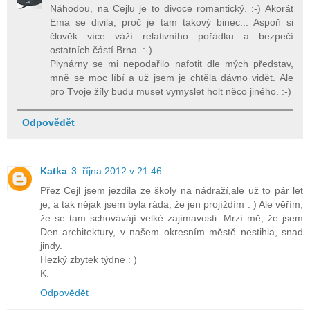
Náhodou, na Cejlu je to divoce romantický. :-) Akorát
Ema se divila, proč je tam takový binec... Aspoň si
člověk více váží relativního pořádku a bezpečí
ostatních částí Brna. :-)
Plynárny se mi nepodařilo nafotit dle mých představ,
mně se moc líbí a už jsem je chtěla dávno vidět. Ale
pro Tvoje žíly budu muset vymyslet holt něco jiného. :-)
Odpovědět
Katka
3. října 2012 v 21:46
Přez Cejl jsem jezdila ze školy na nádraží,ale už to pár let
je, a tak nějak jsem byla ráda, že jen projíždím : ) Ale věřím,
že se tam schovávájí velké zajímavosti. Mrzí mě, že jsem
Den architektury, v našem okresním městě nestihla, snad
jindy.
Hezký zbytek týdne : )
K.
Odpovědět