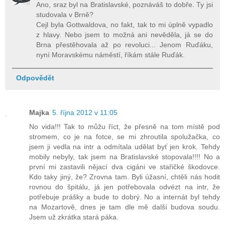
Ano, sraz byl na Bratislavské, poznáváš to dobře. Ty jsi
studovala v Brně?
Cejl byla Gottwaldova, no fakt, tak to mi úplně vypadlo
z hlavy. Nebo jsem to možná ani nevěděla, já se do
Brna přestěhovala až po revoluci... Jenom Ruďáku,
nyní Moravskému náměstí, říkám stále Ruďák.
Odpovědět
Majka
5. října 2012 v 11:05
No vida!!! Tak to můžu říct, že přesně na tom místě pod
stromem, co je na fotce, se mi zhroutila spolužačka, co
jsem ji vedla na intr a odmítala udělat byť jen krok. Tehdy
mobily nebyly, tak jsem na Bratislavské stopovala!!!! No a
první mi zastavili nějací dva cigáni ve stařičké škodovce.
Kdo taky jiný, že? Zrovna tam. Byli úžasní, chtěli nás hodit
rovnou do špitálu, já jen potřebovala odvézt na intr, že
potřebuje prášky a bude to dobrý. No a internát byl tehdy
na Mozartově, dnes je tam dle mě další budova soudu.
Jsem už zkrátka stará páka.