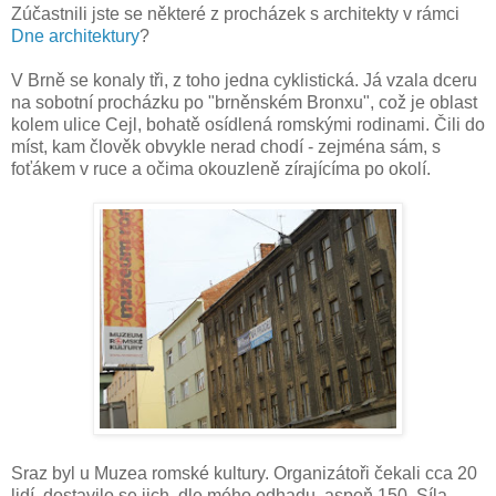
Zúčastnili jste se některé z procházek s architekty v rámci
Dne architektury
?
V Brně se konaly tři, z toho jedna cyklistická. Já vzala dceru
na sobotní procházku po "brněnském Bronxu", což je oblast
kolem ulice Cejl, bohatě osídlená romskými rodinami. Čili do
míst, kam člověk obvykle nerad chodí - zejména sám, s
foťákem v ruce a očima okouzleně zírajícíma po okolí.
Sraz byl u Muzea romské kultury. Organizátoři čekali cca 20
lidí, dostavilo se jich, dle mého odhadu, aspoň 150. Síla.