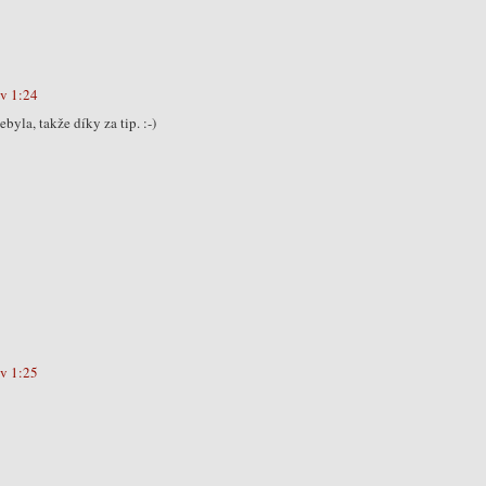
 v 1:24
yla, takže díky za tip. :-)
 v 1:25