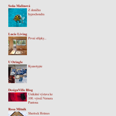
Soňa Malinová
Z deníčku
hypochondra
Lucie Living
První střípky...
U Oringle
Kyanotypie
DesignVille Blog
Unikátní výstava ke
100. výročí Vernera
Pantona
Rosa Mitnik
Sherlock Holmes