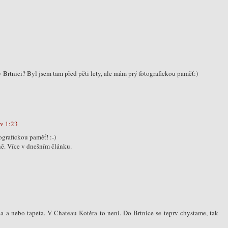
Brtnici? Byl jsem tam před pěti lety, ale mám prý fotografickou paměť:)
 v 1:23
ografickou paměť! :-)
sně. Více v dnešním článku.
lba a nebo tapeta. V Chateau Kotěra to neni. Do Brtnice se teprv chystame, tak