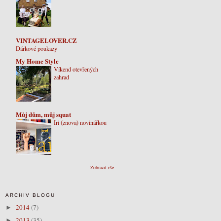
VINTAGELOVER.CZ
Dárkové poukazy
My Home Style
Víkend otevřených
zahrad
Můj dům, můj squat
Iri (znova) novinářkou
Zobrazit vše
ARCHIV BLOGU
2014
(7)
►
2013
(35)
►