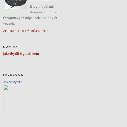
Blog o bydlení,
designu, architektuře.
O zajímavých nápadech a vtipných
věcech.
ZOBRAZIT CELÝ MŮJ PROFIL
KONTAKT
jaksebydli@gmail.com
FACEBOOK
Jak se bydlí?