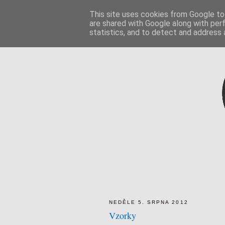
This site uses cookies from Google to 
are shared with Google along with per
statistics, and to detect and address 
NEDĚLE 5. SRPNA 2012
Vzorky