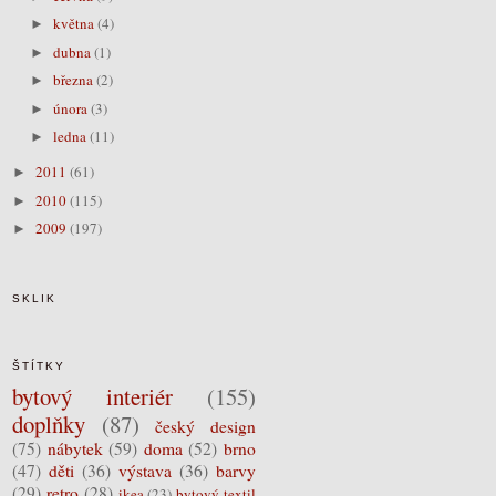
května
(4)
►
dubna
(1)
►
března
(2)
►
února
(3)
►
ledna
(11)
►
2011
(61)
►
2010
(115)
►
2009
(197)
►
SKLIK
ŠTÍTKY
bytový interiér
(155)
doplňky
(87)
český design
(75)
nábytek
(59)
doma
(52)
brno
(47)
děti
(36)
výstava
(36)
barvy
(29)
retro
(28)
ikea
(23)
bytový textil