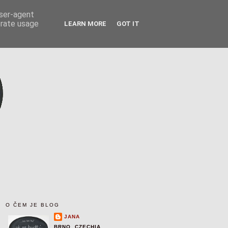
user-agent
erate usage
LEARN MORE
GOT IT
O ČEM JE BLOG
JANA
BRNO, CZECHIA