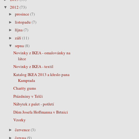
2012
(73)
▼
prosince
(7)
►
listopadu
(7)
►
října
(7)
►
září
(11)
►
srpna
(8)
▼
Novinky z IKEA - omalovánky na
látce
Novinky z IKEA - textil
Katalog IKEA 2013 a křeslo pana
Kamprada
Charity gums
Prázdniny v Telči
Nábytek z palet - potřetí
Dům Josefa Hoffmanna v Brtnici
Vzorky
července
(3)
►
června
(9)
►