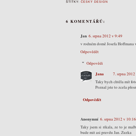
ŠTÍTKY:
ČESKÝ DESIGN
6 KOMENTÁŘŮ:
Jan
6. srpna 2012 v 9:49
v rodném domě Josefa Hoffmana v 
Odpovědět
Odpovědi
Jana
7. srpna 2012
Taky bych chtěla mít fot
Poznal jste to zcela pře
Odpovědět
Anonymní
6. srpna 2012 v 10:16
Taky jsem si rikala, ze to je ma
bude mit asi pravdu Jan. Zuzka