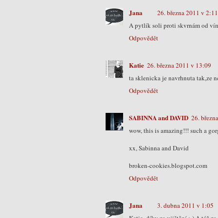
Jana
26. března 2011 v 2:11
A pytlík soli proti skvrnám od vín
Odpovědět
Katie
26. března 2011 v 13:09
ta sklenicka je navrhnuta tak,ze n
Odpovědět
SABINNA and DAVID
26. březn
wow, this is amazing!!! such a go
xx, Sabinna and David
broken-cookies.blogspot.com
Odpovědět
Jana
3. dubna 2011 v 1:05