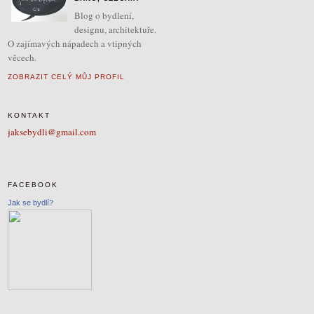
Blog o bydlení,
designu, architektuře.
O zajímavých nápadech a vtipných
věcech.
ZOBRAZIT CELÝ MŮJ PROFIL
KONTAKT
jaksebydli@gmail.com
FACEBOOK
Jak se bydlí?