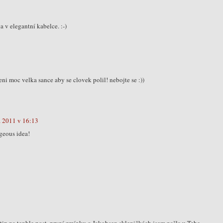
a v elegantní kabelce. :-)
eni moc velka sance aby se clovek polil! nebojte se :))
a 2011 v 16:13
rgeous idea!