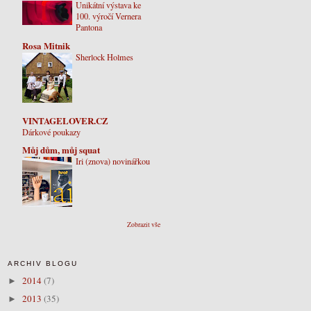
Unikátní výstava ke
100. výročí Vernera
Pantona
Rosa Mitnik
Sherlock Holmes
VINTAGELOVER.CZ
Dárkové poukazy
Můj dům, můj squat
Iri (znova) novinářkou
Zobrazit vše
ARCHIV BLOGU
2014
(7)
►
2013
(35)
►