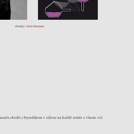
Obrázky z
MAUDhomme
.
musela chodit s bryndákem v záloze na každé soirée s vínem :o))