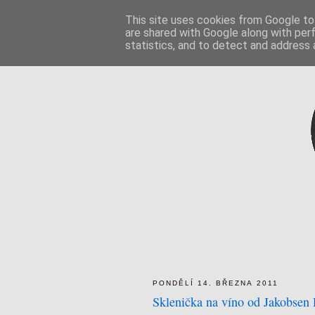
This site uses cookies from Google to 
are shared with Google along with per
statistics, and to detect and address 
PONDĚLÍ 14. BŘEZNA 2011
Sklenička na víno od Jakobsen