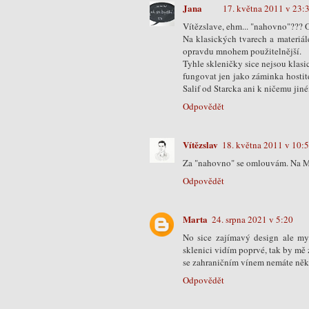
Jana
17. května 2011 v 23:
Vítězslave, ehm... "nahovno"??? 
Na klasických tvarech a materiá
opravdu mnohem použitelnější.
Tyhle skleničky sice nejsou klas
fungovat jen jako záminka hostit
Salif od Starcka ani k ničemu jin
Odpovědět
Vítězslav
18. května 2011 v 10:
Za "nahovno" se omlouvám. Na Mora
Odpovědět
Marta
24. srpna 2021 v 5:20
No sice zajímavý design ale mys
sklenici vidím poprvé, tak by mě z
se zahraničním vínem nemáte někdo
Odpovědět