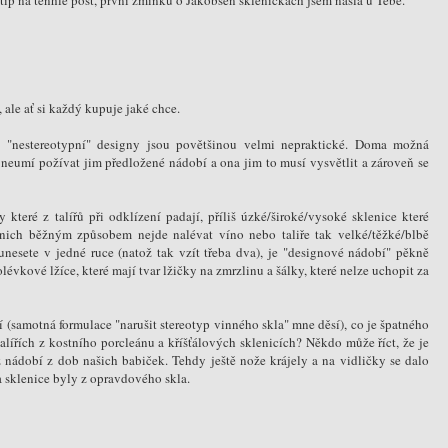
za tip na tenhle post, první zmínku o Jakobsen skleničkách jsem našla u Tebe.
 ale ať si každý kupuje jaké chce.
é "nestereotypní" designy jsou povětšinou velmi nepraktické. Doma možná
té neumí požívat jim předložené nádobí a ona jim to musí vysvětlit a zároveň se
y které z talířů při odklízení padají, příliš úzké/široké/vysoké sklenice které
nich běžným způsobem nejde nalévat víno nebo taliře tak velké/těžké/blbě
j unesete v jedné ruce (natož tak vzít třeba dva), je "designové nádobí" pěkně
évkové lžíce, které mají tvar lžičky na zmrzlinu a šálky, které nelze uchopit za
 (samotná formulace "narušit stereotyp vinného skla" mne děsí), co je špatného
lířích z kostního porcleánu a kříšťálových sklenicích? Někdo může říct, že je
 z nádobí z dob našich babiček. Tehdy ještě nože krájely a na vidličky se dalo
a sklenice byly z opravdového skla.