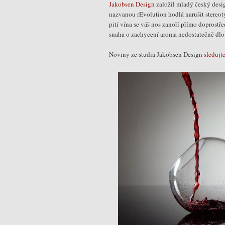
Jakobsen Design
založil mladý český desi
nazvanou rEvolution hodlá narušit stereotyp
pití vína se váš nos zanoří přímo doprostř
snaha o zachycení aroma nedostatečně dl
Noviny ze studia Jakobsen Design
sledujt