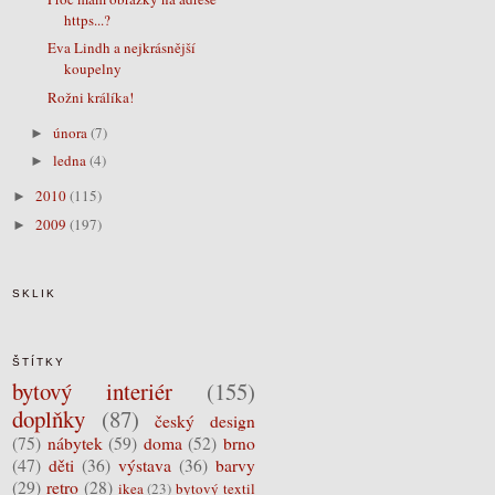
https...?
Eva Lindh a nejkrásnější
koupelny
Rožni králíka!
února
(7)
►
ledna
(4)
►
2010
(115)
►
2009
(197)
►
SKLIK
ŠTÍTKY
bytový interiér
(155)
doplňky
(87)
český design
(75)
nábytek
(59)
doma
(52)
brno
(47)
děti
(36)
výstava
(36)
barvy
(29)
retro
(28)
ikea
(23)
bytový textil