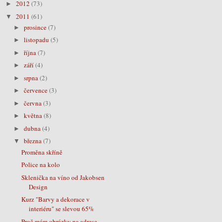
2012
(73)
►
2011
(61)
▼
prosince
(7)
►
listopadu
(5)
►
října
(7)
►
září
(4)
►
srpna
(2)
►
července
(3)
►
června
(3)
►
května
(8)
►
dubna
(4)
►
března
(7)
▼
Proměna skříně
Police na kolo
Sklenička na víno od Jakobsen
Design
Kurz "Barvy a dekorace v
interiéru" se slevou 65%
Proč mám obrázky na adrese