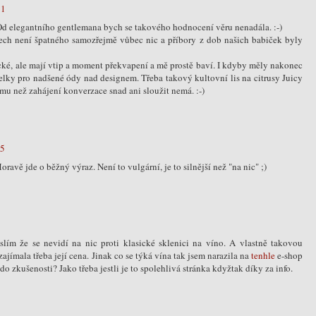
31
Od elegantního gentlemana bych se takového hodnocení věru nenadála. :-)
lech není špatného samozřejmě vůbec nic a příbory z dob našich babiček byly
ické, ale mají vtip a moment překvapení a mě prostě baví. I kdyby měly nakonec
elky pro nadšené ódy nad designem. Třeba takový kultovní lis na citrusy Juicy
ému než zahájení konverzace snad ani sloužit nemá. :-)
55
vě jde o běžný výraz. Není to vulgární, je to silnější než "na nic" ;)
lím že se nevidí na nic proti klasické sklenici na víno. A vlastně takovou
ajímala třeba její cena. Jinak co se týká vína tak jsem narazila na
tenhle
e-shop
 zkušenosti? Jako třeba jestli je to spolehlivá stránka kdyžtak díky za info.