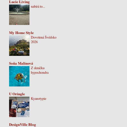
Lucie Living
nabírá to...
My Home Style
Dovolená Švédsko
2026
Soňa Malinová
Z deníčku
hypochondra
U Oringle
Kyanotypie
DesignVille Blog