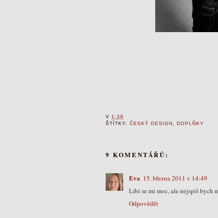
V
1:39
ŠTÍTKY:
ČESKÝ DESIGN
,
DOPLŇKY
9 KOMENTÁŘŮ:
Eva
15. března 2011 v 14:49
Líbí se mi moc, ale nejspíš bych 
Odpovědět