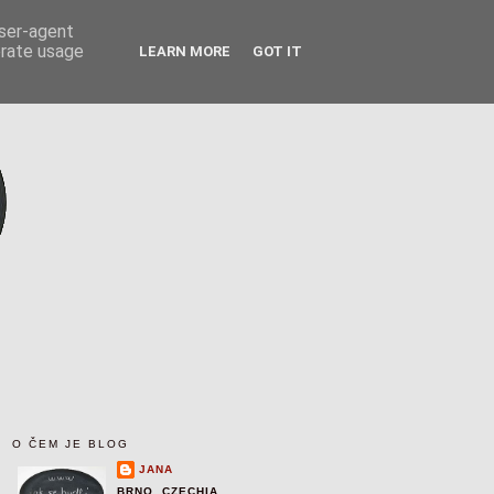
user-agent
erate usage
LEARN MORE
GOT IT
O ČEM JE BLOG
JANA
BRNO, CZECHIA