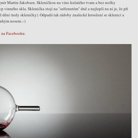
gnér Martin Jakobsen. Skleničkou na víno kulatého tvaru a bez nožky
 vinného skla. Sklenička stojí na "seříznutém" dně a nejlepší na ní je, že při
ed dění (tedy skleničky). Odpadá tak rádoby znalecké kroužení se sklenicí a
ouhým nosem.:-)
e na Facebooku
.