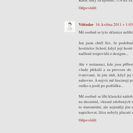
Katie, díky za ujištění.:-) A též 
Odpovědět
Vítězslav
16. května 2011 v 1:03
Mě osobně se tyto sklenice nelíbí,
Jen jsem chtěl říct, že podobn
hostitelce lichotí, když její hos
nadšeně rozpovídá o designu...
Ale v restauraci, kde jsou příbor
všude překáží a za provozu do 
tvarované, že jste rádi, když je
nahovno. A nejvíc mě fascinují pol
ouško a jezdí po podšálku...
Mě osobně se líbí klasické nádobí
na decentně, vkusně zdobených ta
to staromódní, ale nejraději jím
napichovat, lžíce nebyly placaté 
Odpovědět