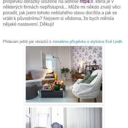
příspěvků obrázky uložené na adrese
http
s
://
, která je v
některých firmách nepřístupná... Může mi někdo znalý věci
poradit, jak jsem tohoto neblahého stavu docílila a jak se
vrátit k původnímu? Nejsem si vědoma, že bych měnila
nějaké nastavení. Děkuji!
Přidávám ještě pár obrázků k
minulému příspěvku o stylistce Evě Lindh
.