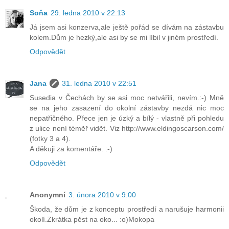
Soňa
29. ledna 2010 v 22:13
Já jsem asi konzerva,ale ještě pořád se dívám na zástavbu
kolem.Dům je hezký,ale asi by se mi líbil v jiném prostředí.
Odpovědět
Jana
31. ledna 2010 v 22:51
Susedia v Čechách by se asi moc netvářili, nevím.:-) Mně
se na jeho zasazení do okolní zástavby nezdá nic moc
nepatřičného. Přece jen je úzký a bílý - vlastně při pohledu
z ulice není téměř vidět. Viz http://www.eldingoscarson.com/
(fotky 3 a 4).
A děkuji za komentáře. :-)
Odpovědět
Anonymní
3. února 2010 v 9:00
Škoda, že dům je z konceptu prostředí a narušuje harmonii
okolí.Zkrátka pěst na oko... :o)Mokopa