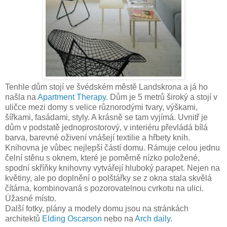
Tenhle dům stojí ve švédském městě Landskrona a já ho
našla na
Apartment Therapy
. Dům je 5 metrů široký a stojí v
uličce mezi domy s velice různorodými tvary, výškami,
šířkami, fasádami, styly. A krásně se tam vyjímá. Uvnitř je
dům v podstatě jednoprostorový, v interiéru převládá bílá
barva, barevné oživení vnášejí textilie a hřbety knih.
Knihovna je vůbec nejlepší částí domu. Rámuje celou jednu
čelní stěnu s oknem, které je poměrně nízko položené,
spodní skříňky knihovny vytvářejí hluboký parapet. Nejen na
květiny, ale po doplnění o polštářky se z okna stala skvělá
čítárna, kombinovaná s pozorovatelnou cvrkotu na ulici.
Úžasné místo.
Další fotky, plány a modely domu jsou na stránkách
architektů
Elding Oscarson
nebo na
Arch daily
.