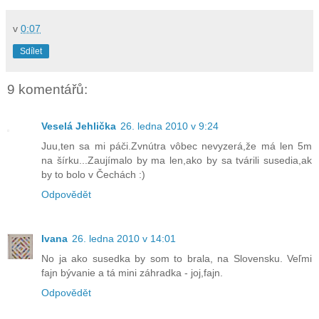
v
0:07
Sdílet
9 komentářů:
Veselá Jehlička
26. ledna 2010 v 9:24
Juu,ten sa mi páči.Zvnútra vôbec nevyzerá,že má len 5m
na šírku...Zaujímalo by ma len,ako by sa tvárili susedia,ak
by to bolo v Čechách :)
Odpovědět
Ivana
26. ledna 2010 v 14:01
No ja ako susedka by som to brala, na Slovensku. Veľmi
fajn bývanie a tá mini záhradka - joj,fajn.
Odpovědět