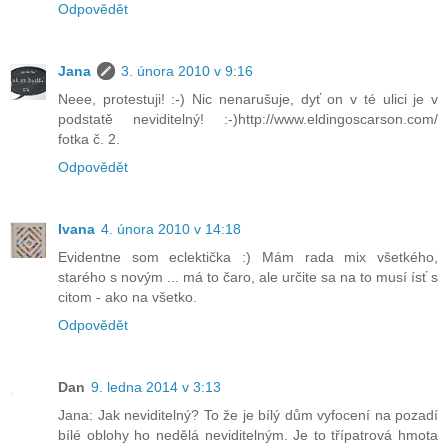
Odpovědět
Jana
3. února 2010 v 9:16
Neee, protestuji! :-) Nic nenarušuje, dyť on v té ulici je v
podstatě neviditelný! :-)http://www.eldingoscarson.com/
fotka č. 2.
Odpovědět
Ivana
4. února 2010 v 14:18
Evidentne som eclektička :) Mám rada mix všetkého,
starého s novým ... má to čaro, ale určite sa na to musí ísť s
citom - ako na všetko.
Odpovědět
Dan
9. ledna 2014 v 3:13
Jana: Jak neviditelný? To že je bílý dům vyfocení na pozadí
bílé oblohy ho nedělá neviditelným. Je to třípatrová hmota