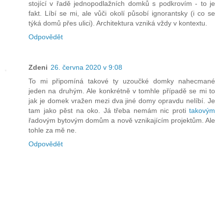
stojící v řadě jednopodlažních domků s podkrovím - to je
fakt. Líbí se mi, ale vůči okolí působí ignorantsky (i co se
týká domů přes ulici). Architektura vzniká vždy v kontextu.
Odpovědět
Zdeni
26. června 2020 v 9:08
To mi připomíná takové ty uzoučké domky nahecmané
jeden na druhým. Ale konkrétně v tomhle případě se mi to
jak je domek vražen mezi dva jiné domy opravdu nelíbí. Je
tam jako pěst na oko. Já třeba nemám nic proti
takovým
řadovým bytovým domům a nově vznikajícím projektům. Ale
tohle za mě ne.
Odpovědět