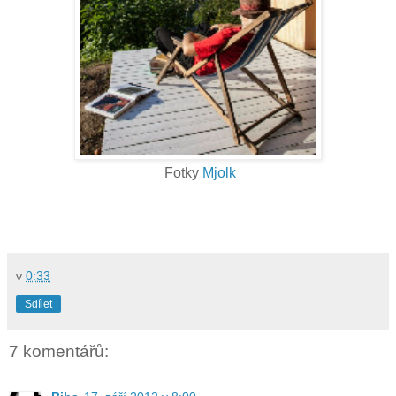
Fotky
Mjolk
v
0:33
Sdílet
7 komentářů: