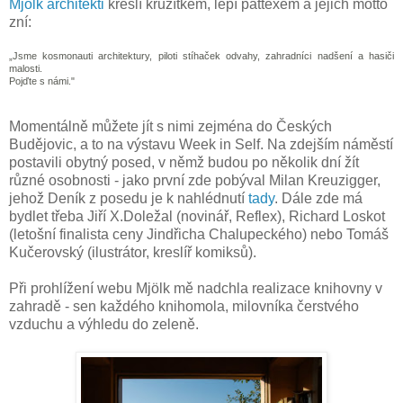
Mjölk architekti
kreslí kružítkem, lepí pattexem a jejich motto
zní:
„Jsme kosmonauti architektury, piloti stíhaček
odvahy, zahradníci nadšení a hasiči
malosti.
Pojďte s námi."
Momentálně můžete jít s nimi zejména do Českých
Budějovic, a to na výstavu Week in Self. Na zdejším náměstí
postavili obytný posed, v němž budou po několik dní žít
různé osobnosti - jako první zde pobýval Milan Kreuzigger,
jehož Deník z posedu je k nahlédnutí
tady
. Dále zde má
bydlet třeba Jiří X.Doležal (novinář, Reflex), Richard Loskot
(letošní finalista ceny Jindřicha Chalupeckého) nebo Tomáš
Kučerovský (ilustrátor, kreslíř komiksů).
Při prohlížení webu Mjölk mě nadchla realizace knihovny v
zahradě - sen každého knihomola, milovníka čerstvého
vzduchu a výhledu do zeleně.