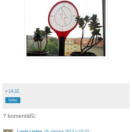
v
14:32
Sdílet
7 komentářů:
Lucie Living
19. června 2012 v 15:27