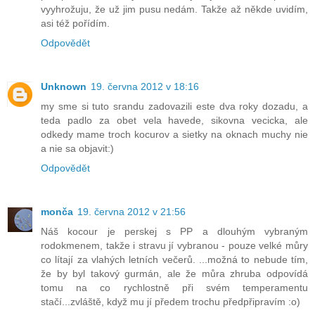
vyyhrožuju, že už jim pusu nedám. Takže až někde uvidím,
asi též pořídím.
Odpovědět
Unknown
19. června 2012 v 18:16
my sme si tuto srandu zadovazili este dva roky dozadu, a
teda padlo za obet vela havede, sikovna vecicka, ale
odkedy mame troch kocurov a sietky na oknach muchy nie
a nie sa objavit:)
Odpovědět
monča
19. června 2012 v 21:56
Náš kocour je perskej s PP a dlouhým vybraným
rodokmenem, takže i stravu jí vybranou - pouze velké můry
co lítají za vlahých letních večerů. ...možná to nebude tím,
že by byl takový gurmán, ale že můra zhruba odpovídá
tomu na co rychlostně při svém temperamentu
stačí...zvláště, když mu jí předem trochu předpřipravím :o)