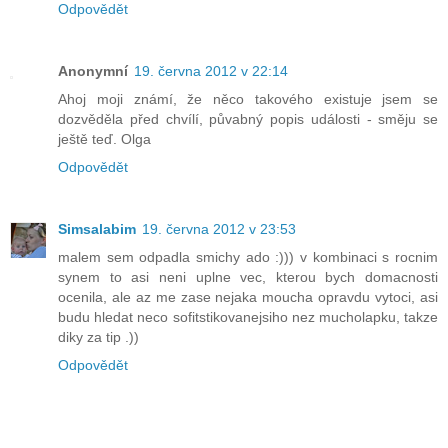
Odpovědět
Anonymní
19. června 2012 v 22:14
Ahoj moji známí, že něco takového existuje jsem se
dozvěděla před chvílí, půvabný popis události - směju se
ještě teď. Olga
Odpovědět
Simsalabim
19. června 2012 v 23:53
malem sem odpadla smichy ado :))) v kombinaci s rocnim
synem to asi neni uplne vec, kterou bych domacnosti
ocenila, ale az me zase nejaka moucha opravdu vytoci, asi
budu hledat neco sofitstikovanejsiho nez mucholapku, takze
diky za tip .))
Odpovědět