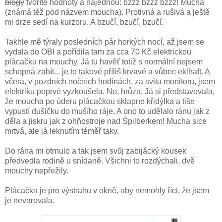
blogy
tvoříte hodnoty a najednou: bzzz bzzz bzzz! Mucha
(známá též pod názvem moucha). Protivná a rušivá a ještě
mi drze sedí na kurzoru. A bzučí, bzučí, bzučí.
Takhle mě týraly posledních pár horkých nocí, až jsem se
vydala do OBI a pořídila tam za cca 70 Kč elektrickou
plácačku na mouchy. Já tu havěť totiž s normální nejsem
schopná zabít... je to takové příliš krvavé a vůbec eklhaft. A
včera, v pozdních nočních hodinách, za svitu monitoru, jsem
elektriku poprvé vyzkoušela. No, hrůza. Já si představovala,
že moucha po úderu plácačkou sklapne křidýlka a tiše
vypustí dušičku do mušího ráje. A ono to udělalo ránu jak z
děla a jiskru jak z ohňostroje nad Špilberkem! Mucha sice
mrtvá, ale já leknutím téměř taky.
Do rána mi otrnulo a tak jsem svůj zabijácký kousek
předvedla rodině u snídaně. Všichni to rozdýchali, dvě
mouchy nepřežily.
Plácačka je pro výstrahu v okně, aby nemohly říct, že jsem
je nevarovala.