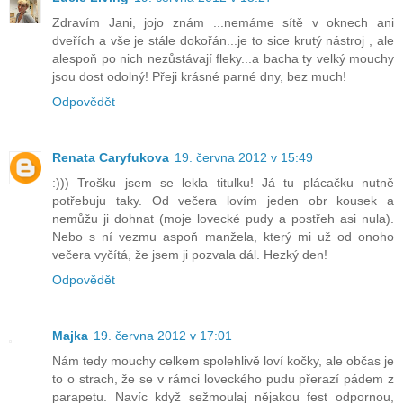
Zdravím Jani, jojo znám ...nemáme sítě v oknech ani
dveřích a vše je stále dokořán...je to sice krutý nástroj , ale
alespoň po nich nezůstávají fleky...a bacha ty velký mouchy
jsou dost odolný! Přeji krásné parné dny, bez much!
Odpovědět
Renata Caryfukova
19. června 2012 v 15:49
:))) Trošku jsem se lekla titulku! Já tu plácačku nutně
potřebuju taky. Od večera lovím jeden obr kousek a
nemůžu ji dohnat (moje lovecké pudy a postřeh asi nula).
Nebo s ní vezmu aspoň manžela, který mi už od onoho
večera vyčítá, že jsem ji pozvala dál. Hezký den!
Odpovědět
Majka
19. června 2012 v 17:01
Nám tedy mouchy celkem spolehlivě loví kočky, ale občas je
to o strach, že se v rámci loveckého pudu přerazí pádem z
parapetu. Navíc když sežmoulaj nějakou fest odpornou,