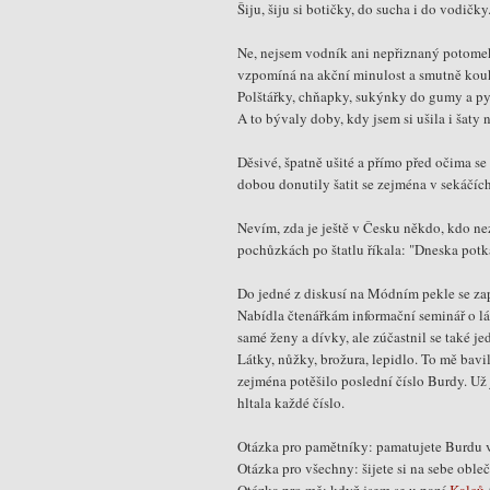
Šiju, šiju si botičky, do sucha i do vodičky
Ne, nejsem vodník ani nepřiznaný potomek 
vzpomíná na akční minulost a smutně kouk
Polštářky, chňapky, sukýnky do gumy a py
A to bývaly doby, kdy jsem si ušila i šaty n
Děsivé, špatně ušité a přímo před očima s
dobou donutily šatit se zejména v sekáčí
Nevím, zda je ještě v Česku někdo, kdo n
pochůzkách po štatlu říkala: "Dneska pot
Do jedné z diskusí na Módním pekle se za
Nabídla čtenářkám informační seminář o lát
samé ženy a dívky, ale zúčastnil se také je
Látky, nůžky, brožura, lepidlo. To mě bavi
zejména potěšilo poslední číslo Burdy. Už 
hltala každé číslo.
Otázka pro pamětníky: pamatujete Burdu v
Otázka pro všechny: šijete si na sebe oble
Otázka pro mě: když jsem se u paní
Kalců