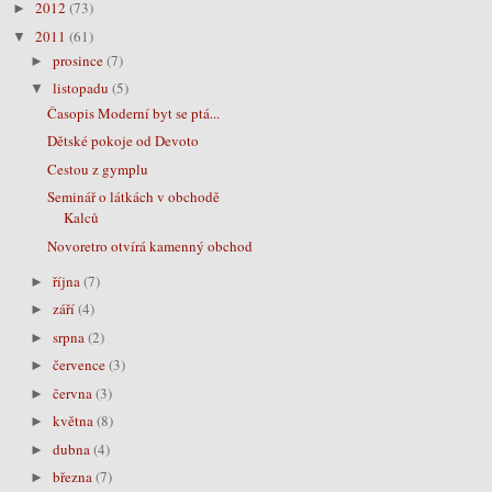
2012
(73)
►
2011
(61)
▼
prosince
(7)
►
listopadu
(5)
▼
Časopis Moderní byt se ptá...
Dětské pokoje od Devoto
Cestou z gymplu
Seminář o látkách v obchodě
Kalců
Novoretro otvírá kamenný obchod
října
(7)
►
září
(4)
►
srpna
(2)
►
července
(3)
►
června
(3)
►
května
(8)
►
dubna
(4)
►
března
(7)
►