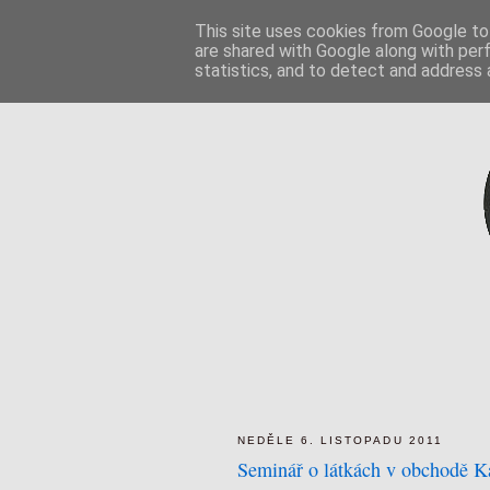
This site uses cookies from Google to 
are shared with Google along with per
statistics, and to detect and address 
NEDĚLE 6. LISTOPADU 2011
Seminář o látkách v obchodě K