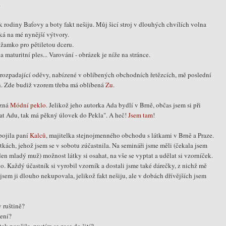
.
rodiny Baťovy a boty fakt nešiju. Můj šicí stroj v dlouhých chvílích volna
á na mé nynější výtvory.
žamko pro pětiletou dceru.
a maturitní ples... Varování - obrázek je níže na stránce.
e rozpadající oděvy, nabízené v oblíbených obchodních řetězcích, mě poslední
ch. Zde budiž vzorem třeba má oblíbená
Zu
.
ezná
Módní peklo
. Jelikož jeho autorka Ada bydlí v Brně, občas jsem si při
kat Adu, tak má pěkný úlovek do Pekla". A heč!
Jsem tam
!
pojila paní
Kalců
, majitelka stejnojmenného obchodu s látkami v Brně a Praze.
kách, jehož jsem se v sobotu zúčastnila. Na semináři jsme měli (čekala jsem
den mladý muž) možnost látky si osahat, na vše se vyptat a udělat si vzorníček.
lo. Každý účastník si vyrobil vzorník a dostali jsme také dárečky, z nichž mě
jsem ji dlouho nekupovala, jelikož fakt nešiju, ale v dobách dřívějších jsem
 ruštině?
čení?
tak poučila, pustím se zase do šití?