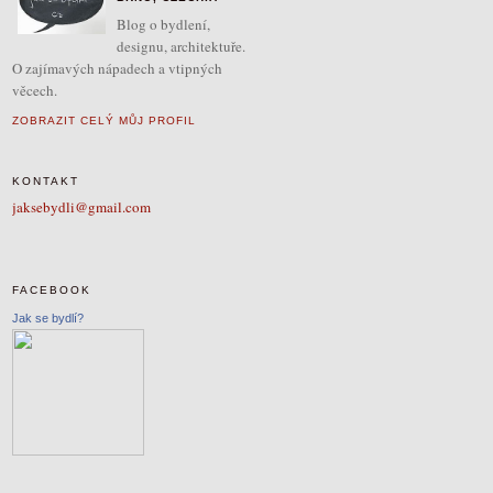
Blog o bydlení,
designu, architektuře.
O zajímavých nápadech a vtipných
věcech.
ZOBRAZIT CELÝ MŮJ PROFIL
KONTAKT
jaksebydli@gmail.com
FACEBOOK
Jak se bydlí?