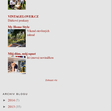
VINTAGELOVER.CZ
Dárkové poukazy
My Home Style
Víkend otevřených
zahrad
Můj dům, můj squat
Iri (znova) novinářkou
Zobrazit vše
ARCHIV BLOGU
2014
(7)
►
2013
(35)
►