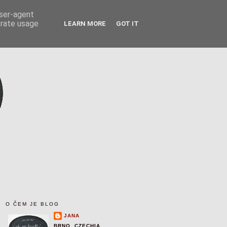
user-agent
erate usage
LEARN MORE
GOT IT
O ČEM JE BLOG
JANA
BRNO, CZECHIA