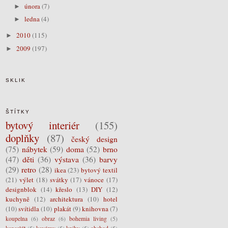
února
(7)
►
ledna
(4)
►
2010
(115)
►
2009
(197)
►
SKLIK
ŠTÍTKY
bytový interiér
(155)
doplňky
(87)
český design
(75)
nábytek
(59)
doma
(52)
brno
(47)
děti
(36)
výstava
(36)
barvy
(29)
retro
(28)
ikea
(23)
bytový textil
(21)
výlet
(18)
svátky
(17)
vánoce
(17)
designblok
(14)
křeslo
(13)
DIY
(12)
kuchyně
(12)
architektura
(10)
hotel
(10)
svítidla
(10)
plakát
(9)
knihovna
(7)
koupelna
(6)
obraz
(6)
bohemia living
(5)