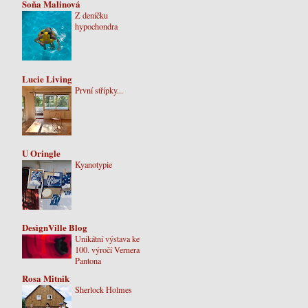
Soňa Malinová
Z deníčku
hypochondra
Lucie Living
První střípky...
U Oringle
Kyanotypie
DesignVille Blog
Unikátní výstava ke
100. výročí Vernera
Pantona
Rosa Mitnik
Sherlock Holmes