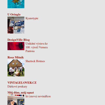
U Oringle
Kyanotypie
DesignVille Blog
Unikátní výstava ke
100. výročí Vernera
Pantona
Rosa Mitnik
Sherlock Holmes
VINTAGELOVER.CZ
Dárkové poukazy
Můj dům, můj squat
Iri (znova) novinářkou