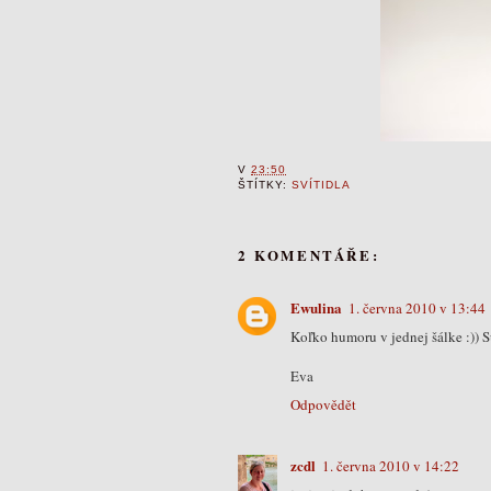
V
23:50
ŠTÍTKY:
SVÍTIDLA
2 KOMENTÁŘE:
Ewulina
1. června 2010 v 13:44
Koľko humoru v jednej šálke :)) S
Eva
Odpovědět
zcdl
1. června 2010 v 14:22