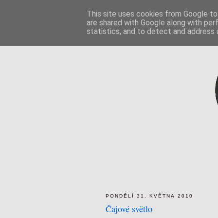
This site uses cookies from Google to 
are shared with Google along with per
statistics, and to detect and address 
PONDĚLÍ 31. KVĚTNA 2010
Čajové světlo