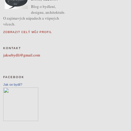
Blog o bydlení,
designu, architektuře.
O zajímavých nápadech a vtipných
věcech.
ZOBRAZIT CELÝ MŮJ PROFIL
KONTAKT
jaksebydli@gmail.com
FACEBOOK
Jak se bydlí?