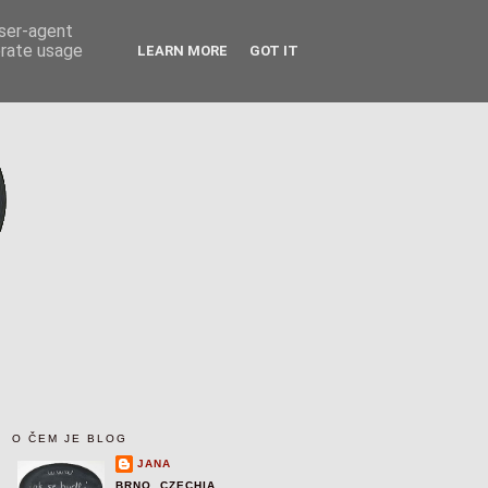
user-agent
erate usage
LEARN MORE
GOT IT
O ČEM JE BLOG
JANA
BRNO, CZECHIA