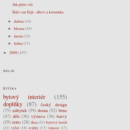
Jak plete vítr
Kiki van Eijk - dřevo a keramika
dubna
(10)
►
března
(19)
►
února
(15)
►
ledna
(13)
►
2009
(197)
►
SKLIK
ŠTÍTKY
bytový interiér
(155)
doplňky
(87)
český design
(75)
nábytek
(59)
doma
(52)
brno
(47)
děti
(36)
výstava
(36)
barvy
(29)
retro
(28)
ikea
(23)
bytový textil
(21)
výlet
(18)
svátky
(17)
vánoce
(17)