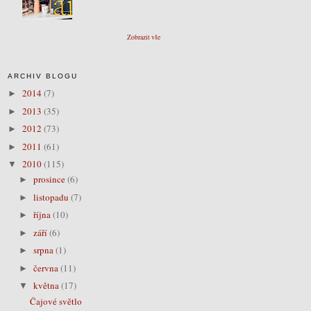
Zobrazit vše
ARCHIV BLOGU
2014
(7)
►
2013
(35)
►
2012
(73)
►
2011
(61)
►
2010
(115)
▼
prosince
(6)
►
listopadu
(7)
►
října
(10)
►
září
(6)
►
srpna
(1)
►
června
(11)
►
května
(17)
▼
Čajové světlo