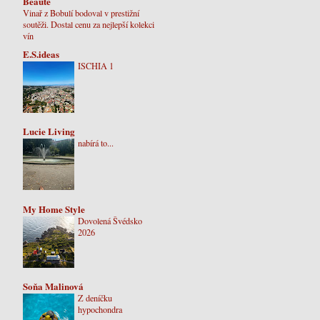
Beaute
Vinař z Bobulí bodoval v prestižní
soutěži. Dostal cenu za nejlepší kolekci
vín
E.S.ideas
ISCHIA 1
Lucie Living
nabírá to...
My Home Style
Dovolená Švédsko
2026
Soňa Malinová
Z deníčku
hypochondra