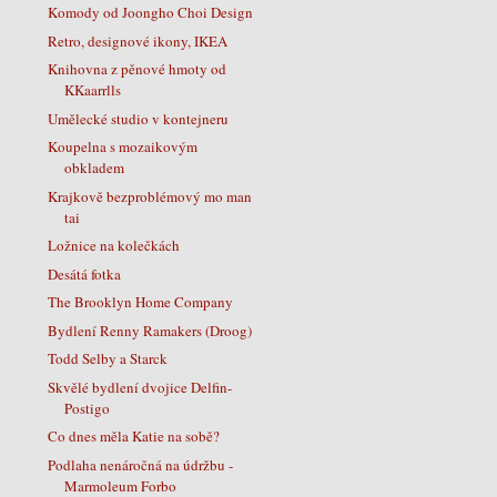
Komody od Joongho Choi Design
Retro, designové ikony, IKEA
Knihovna z pěnové hmoty od
KKaarrlls
Umělecké studio v kontejneru
Koupelna s mozaikovým
obkladem
Krajkově bezproblémový mo man
tai
Ložnice na kolečkách
Desátá fotka
The Brooklyn Home Company
Bydlení Renny Ramakers (Droog)
Todd Selby a Starck
Skvělé bydlení dvojice Delfin-
Postigo
Co dnes měla Katie na sobě?
Podlaha nenáročná na údržbu -
Marmoleum Forbo