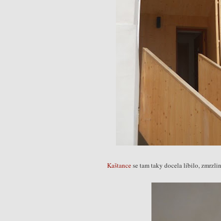
Kaštance
se tam taky docela líbilo, zmrzli