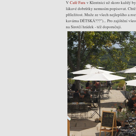
V
Café Fara
v Klentnici už skoro každý byl
lákavé dobrůtky nemusím popisovat. Chtěl
příležitost. Muže ze všech nejlepšího a ro
kavárna DĚTSKÁ???")... Pro zajištění vše
na Sirotčí hrádek - též doporučuji.