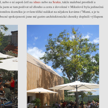
, nebo o ní aspoň četl na
idnes
nebo na
Scuku
, takže malebné prostředí a
a jsem se tam podívat už dlouho a cesta z dovolené v Mikulově byla jedinečná
ztomilou dcerušku je ovšem těžké nalákat na nějakou kavárnu ("Mami, a je ta
obecné spokojenosti jsme mé gastro-architektonické choutky doplnili výšlapem