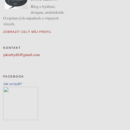
Blog o bydlení,
designu, architektuře.
O zajímavých nápadech a vtipných
věcech.
ZOBRAZIT CELÝ MŮJ PROFIL
KONTAKT
jaksebydli@gmail.com
FACEBOOK
Jak se bydlí?