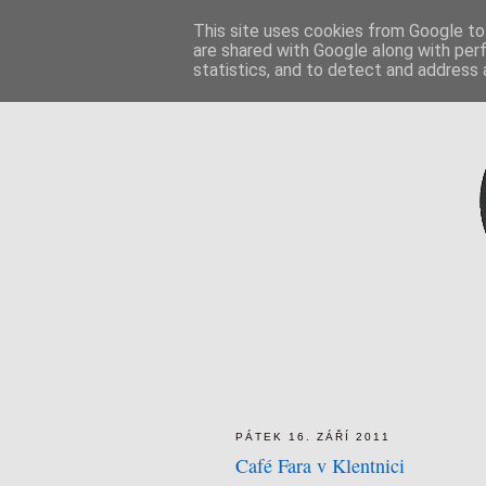
This site uses cookies from Google to 
are shared with Google along with per
statistics, and to detect and address 
PÁTEK 16. ZÁŘÍ 2011
Café Fara v Klentnici