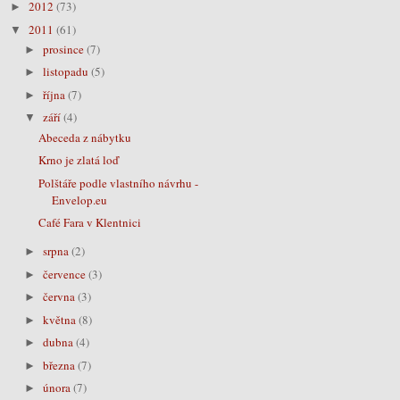
2012
(73)
►
2011
(61)
▼
prosince
(7)
►
listopadu
(5)
►
října
(7)
►
září
(4)
▼
Abeceda z nábytku
Krno je zlatá loď
Polštáře podle vlastního návrhu -
Envelop.eu
Café Fara v Klentnici
srpna
(2)
►
července
(3)
►
června
(3)
►
května
(8)
►
dubna
(4)
►
března
(7)
►
února
(7)
►