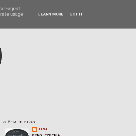
user-agent
erate usage
LEARN MORE
GOT IT
O ČEM JE BLOG
JANA
BRNO, CZECHIA