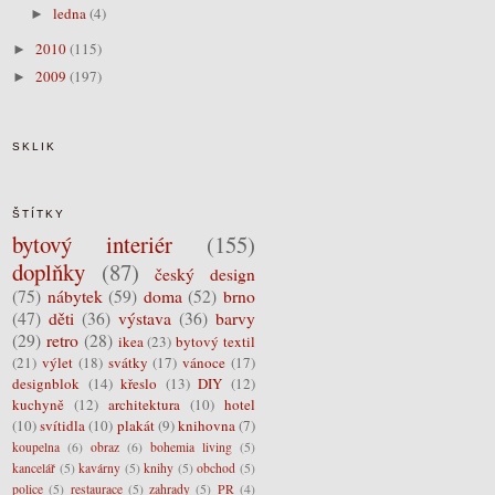
ledna
(4)
►
2010
(115)
►
2009
(197)
►
SKLIK
ŠTÍTKY
bytový interiér
(155)
doplňky
(87)
český design
(75)
nábytek
(59)
doma
(52)
brno
(47)
děti
(36)
výstava
(36)
barvy
(29)
retro
(28)
ikea
(23)
bytový textil
(21)
výlet
(18)
svátky
(17)
vánoce
(17)
designblok
(14)
křeslo
(13)
DIY
(12)
kuchyně
(12)
architektura
(10)
hotel
(10)
svítidla
(10)
plakát
(9)
knihovna
(7)
koupelna
(6)
obraz
(6)
bohemia living
(5)
kancelář
(5)
kavárny
(5)
knihy
(5)
obchod
(5)
police
(5)
restaurace
(5)
zahrady
(5)
PR
(4)