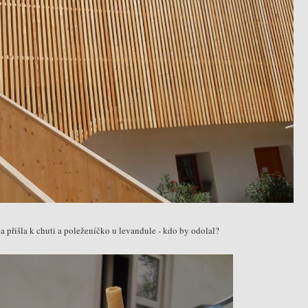
na přišla k chuti a poleženíčko u levandule - kdo by odolal?