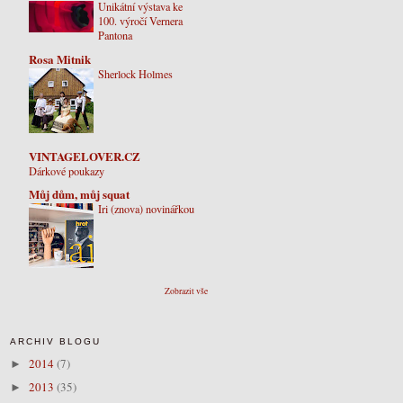
Unikátní výstava ke
100. výročí Vernera
Pantona
Rosa Mitnik
Sherlock Holmes
VINTAGELOVER.CZ
Dárkové poukazy
Můj dům, můj squat
Iri (znova) novinářkou
Zobrazit vše
ARCHIV BLOGU
2014
(7)
►
2013
(35)
►