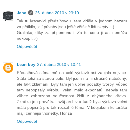
Jana
26. dubna 2010 v 23:10
Tak tu krasavici předsíňovou jsem viděla v jednom bazaru
za pětikilo, její půvaby jsou ještě většině lidí skryty. :-)
Gralinko, díky za připomenutí. Za tu cenu ji asi nemůžu
nekoupit.:-)
Odpovědět
Lean boy
27. dubna 2010 v 10:41
Předsíňová stěna mě na celé výstavě asi zaujala nejvíce.
Stála totiž za starou belu. Byl jsem na ni strašně natěšený,
ale fakt zklamání. Byly tam jen uplné počátky tvorby, vůbec
tam nepopsaly výrobu, velmi málo exponátů, nebyla tam
vůbec zobrazena současnost židlí z ohýbaného dřeva.
Zkrátka jen provětrali svůj archiv a tudíž byla výstava velmi
mála popisná pro tak rozsáhlé téma. V kdejakém kulturáku
mají cennější thonetky. Honza
Odpovědět