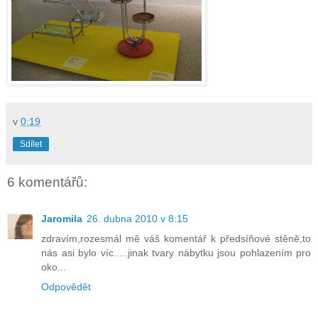
v
0:19
Sdílet
6 komentářů:
Jaromila
26. dubna 2010 v 8:15
zdravím,rozesmál mě váš komentář k předsíňové stěně,to
nás asi bylo víc.....jinak tvary nábytku jsou pohlazením pro
oko...
Odpovědět