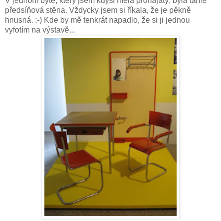
V jednom bytě, který jsem kdysi měla pronajatý, byla tahle
předsíňová stěna. Vždycky jsem si říkala, že je pěkně
hnusná. :-) Kde by mě tenkrát napadlo, že si ji jednou
vyfotím na výstavě...