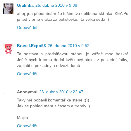
Gralińka
26. dubna 2010 v 9:38
ahoj, jen připomínám že tuším tvá oblíbená skřínka IKEA Ps
je ted v brně v akci za pětistovku.. ta velká šedá ;)
Odpovědět
Brusel.Expo58
26. dubna 2010 v 9:52
Ta sestava s předsíňovou stěnou je vážně moc hezká!
Ještě bych k tomu dodal květinový stolek z poslední fotky,
zaplatit u pokladny a odvézt domů.
Odpovědět
Anonymní
26. dubna 2010 v 22:47
Taky mě pobavil komentář ke stěně :)))
Jak se pohled mění s časem a trendy ;)
Majka
Odpovědět