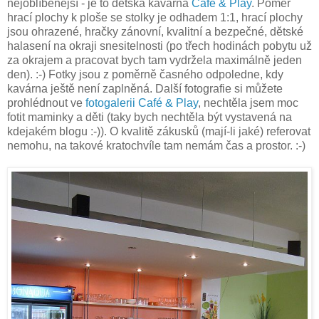
nejoblíbenější - je to dětská kavárna
Café & Play
. Poměr
hrací plochy k ploše se stolky je odhadem 1:1, hrací plochy
jsou ohrazené, hračky zánovní, kvalitní a bezpečné, dětské
halasení na okraji snesitelnosti (po třech hodinách pobytu už
za okrajem a pracovat bych tam vydržela maximálně jeden
den). :-) Fotky jsou z poměrně časného odpoledne, kdy
kavárna ještě není zaplněná. Další fotografie si můžete
prohlédnout ve
fotogalerii Café & Play
, nechtěla jsem moc
fotit maminky a děti (taky bych nechtěla být vystavená na
kdejakém blogu :-)). O kvalitě zákusků (mají-li jaké) referovat
nemohu, na takové kratochvíle tam nemám čas a prostor. :-)